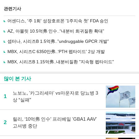
스
기사
북
공유
관련기사
으
하기
로
어센디스, '주 1회' 성장호르몬 '1주지속 첫' FDA 승인
기
사
AZ, 아몰릿 10.5억弗 인수..“내분비 희귀질환 확대”
공
유
셉터나, 시리즈B 1.5억弗..”undruggable GPCR 개발”
하
MBX, 시리즈C 6350만弗..‘PTH 펩타이드' 2상 개발
기
MBX, 시리즈B 1.15억弗..내분비질환 "지속형 펩타이드"
많이 본 기사
노보노, '카그리세마' vs마운자로 당뇨병 3
1
상 “실패”
릴리, ‘10억弗 인수’ 프리베일 'GBA1 AAV'
2
고셔병 중단