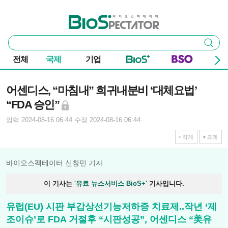
본문 바로가기
주요 메뉴
바이오스펙테이터
통
검색
합
검
전체
국제
기업
색
기사본문
어센디스, “마침내” 희귀내분비 ‘대체요법’
“FDA 승인”
입력 2024-08-16 06:44
수정 2024-08-16 06:44
작게
크게
바이오스펙테이터 신창민 기자
이 기사는
'유료 뉴스서비스 BioS+'
기사입니다.
유럽(EU) 시판 부갑상선기능저하증 치료제..작년 ‘제
조이슈’로 FDA 거절후 “시판성공”, 어센디스 “美유