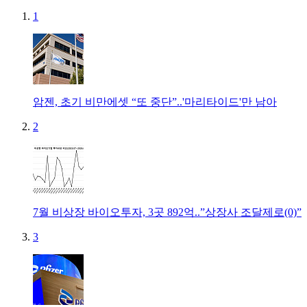
1
암젠, 초기 비만에셋 “또 중단”..'마리타이드'만 남아
2
7월 비상장 바이오투자, 3곳 892억..”상장사 조달제로(0)”
3