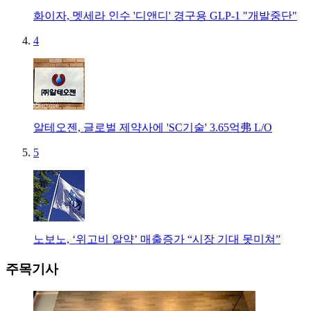
화이자, 멧세라 인수 '디앤디' 경구용 GLP-1 "개발중단"
4
알테오젠, 글로벌 제약사에 'SC기술' 3.65억弗 L/O
5
노보노, ‘위고비 알약’ 매출증가 “시장 기대 못미쳐”
주목기사