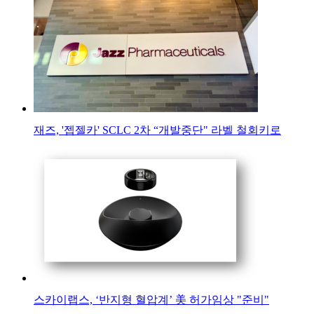
재즈, '젭젤카' SCLC 2차 “개발중단" 라벨 철회키로
스카이랩스, ‘반지형 혈압계’ 美 허가임상 "준비"