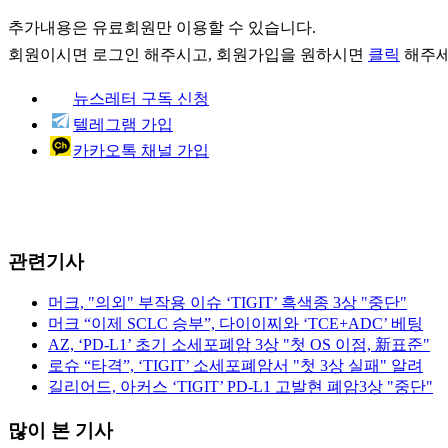
추가내용은 유료회원만 이용할 수 있습니다.
회원이시면
로그인
해주시고, 회원가입을 원하시면
클릭
해주세
뉴스레터 구독 신청
텔레그램 가입
카카오톡 채널 가입
관련기사
머크, "의외" 부작용 이슈 ‘TIGIT’ 흑색종 3상 "중단"
머크 “이제 SCLC 승부”, 다이이찌와 ‘TCE+ADC’ 베팅
AZ, ‘PD-L1’ 초기 소세포폐암 3상 "첫 OS 이점, 新표준"
로슈 “타격”, ‘TIGIT’ 소세포폐암서 "첫 3상 실패" 알려
길리어드, 아커스 ‘TIGIT’ PD-L1 고발현 폐암3상 "중단"
많이 본 기사