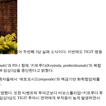
 임상에 이어 두번째 3상 실패 소식이다. 이번에도 TIGIT 병용
PD-1 항체 ‘키트루다(Keytruda, pembrolizumab)’의 복합
be-008 임상3상을 중단한다고 밝혔다.
자들에서 ‘에토포시드(etoposide)’와 백금기반 화학항암제를
.
고 설명했다. 또한 티쎈트릭 투여군보다 비보스톨리맙+키트루다 투
 흑색종 임상3상도 TIGIT 투여시 면역매개 부작용이 높게 발생하면서