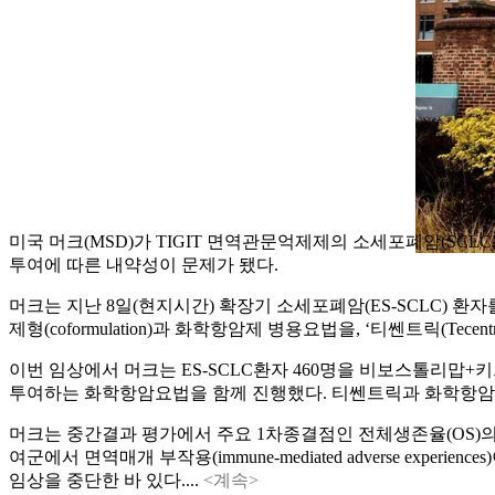
미국 머크(MSD)가 TIGIT 면역관문억제제의 소세포폐암(SCLC
투여에 따른 내약성이 문제가 됐다.
머크는 지난 8일(현지시간) 확장기 소세포폐암(ES-SCLC) 환자를 대상으로
제형(coformulation)과 화학항암제 병용요법을, ‘티쎈트릭(Tecen
이번 임상에서 머크는 ES-SCLC환자 460명을 비보스톨리맙+키
투여하는 화학항암요법을 함께 진행했다. 티쎈트릭과 화학항암제 
머크는 중간결과 평가에서 주요 1차종결점인 전체생존율(OS)의 
여군에서 면역매개 부작용(immune-mediated adverse ex
임상을 중단한 바 있다....
<계속>