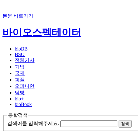
본문 바로가기
바이오스펙테이터
bioBB
BSO
전체기사
기업
국제
피플
오피니언
탐방
bio+
bioBook
통합검색
검색어를 입력해주세요.
검색