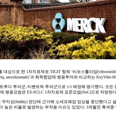
) 임상3상에서 실패했다. 올해 5월 동일한 에셋으로 진행한 흑색종
 한 1차치료제로 TIGIT 항체 ‘비보스톨리맙(viboostolimab)’과 
triq, atezolizumab)’과 화학항암제 병용투여와 비교하는 KeyVi
트루다 투여군, 티쎈트릭 투여군으로 1:1 배정해 평가했다. 모든 환
병용요법은 ES-SCLC 1차치료제 표준요법(SoC)으로 처방된다
무익성(futility) 판단에 근거해 소세포폐암 임상을 중단했다
periences)이 높은 비율로 발생하는 부작용 이슈도 있었다. 3개월전