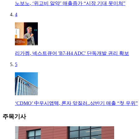
노보노, ‘위고비 알약’ 매출증가 “시장 기대 못미쳐”
4
리가켐, 넥스트큐어 'B7-H4 ADC' 단독개발 권리 확보
5
‘CDMO’ 中우시앱텍, 론자 앞질러..상반기 매출 “첫 우위”
주목기사