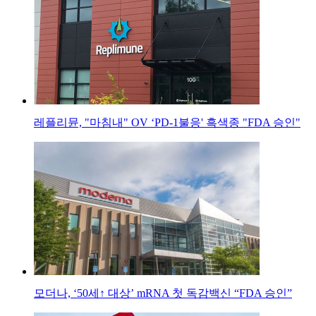
레플리뮨, "마침내" OV ‘PD-1불응' 흑색종 "FDA 승인"
모더나, ‘50세↑ 대상’ mRNA 첫 독감백신 “FDA 승인”