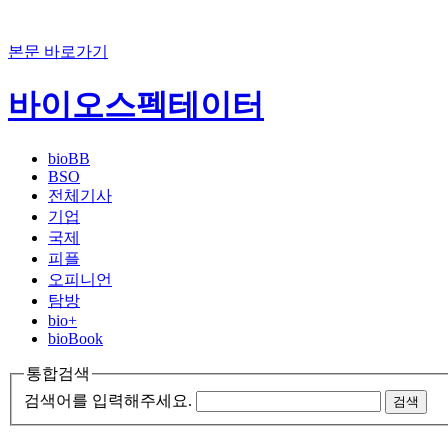
본문 바로가기
바이오스펙테이터
bioBB
BSO
전체기사
기업
국제
피플
오피니언
탐방
bio+
bioBook
통합검색
검색어를 입력해주세요.
검색