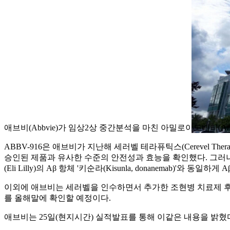
애브비(Abbvie)가 임상2상 중간분석을 마친 아밀로이드베타(Amyloi
ABBV-916은 애브비가 지난해 세러벨 테라퓨틱스(Cerevel Th
승인된 제품과 유사한 수준의 안전성과 효능을 확인했다. 그러나 
(Eli Lilly)의 Aβ 항체 '키순라(Kisunla, donanemab
이외에 애브비는 세러벨을 인수하면서 추가한 조현병 치료제 후보물질 
를 올해말에 확인할 예정이다.
애브비는 25일(현지시간) 실적발표를 통해 이같은 내용을 밝혔다. 