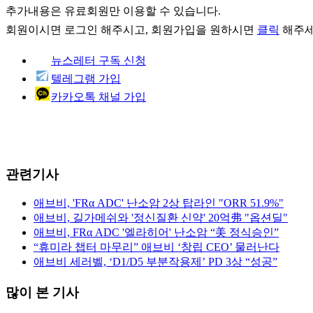
추가내용은 유료회원만 이용할 수 있습니다.
회원이시면
로그인
해주시고, 회원가입을 원하시면
클릭
해주세
뉴스레터 구독 신청
텔레그램 가입
카카오톡 채널 가입
관련기사
애브비, 'FRα ADC' 난소암 2상 탑라인 "ORR 51.9%"
애브비, 길가메쉬와 '정신질환 신약' 20억弗 "옵션딜"
애브비, FRα ADC '엘라히어' 난소암 “美 정식승인”
“휴미라 챕터 마무리” 애브비 ‘창립 CEO’ 물러난다
애브비 세러벨, ‘D1/D5 부분작용제’ PD 3상 “성공”
많이 본 기사