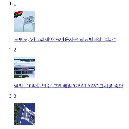
1
노보노, '카그리세마' vs마운자로 당뇨병 3상 “실패”
2
릴리, ‘10억弗 인수’ 프리베일 'GBA1 AAV' 고셔병 중단
3