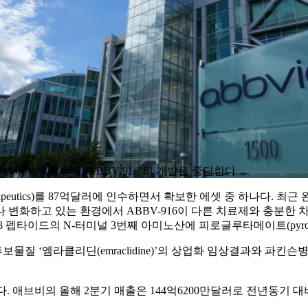
d β, Aβ) 항체 ‘ABBV-916’의 개발을 중단한다.
erapeutics)를 87억달러에 인수하면서 확보한 에셋 중 하나다. 
변화하고 있는 환경에서 ABBV-916이 다른 치료제와 충분한 차
)'와 동일하게 Aβ 펩타이드의 N-터미널 3번째 아미노산에 피로글루타메이트(p
‘엠라클리딘(emraclidine)’의 상업화 임상결과와 파킨슨병(PD
애브비의 올해 2분기 매출은 144억6200만달러로 전년동기 대비 4