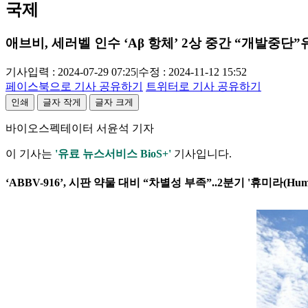
국제
애브비, 세러벨 인수 ‘Aβ 항체’ 2상 중간 “개발중단”
기사입력 : 2024-07-29 07:25
|
수정 : 2024-11-12 15:52
페이스북으로 기사 공유하기
트위터로 기사 공유하기
인쇄
글자 작게
글자 크게
바이오스펙테이터 서윤석 기자
이 기사는
'유료 뉴스서비스 BioS+'
기사입니다.
‘ABBV-916’, 시판 약물 대비 “차별성 부족”..2분기 '휴미라(Hum