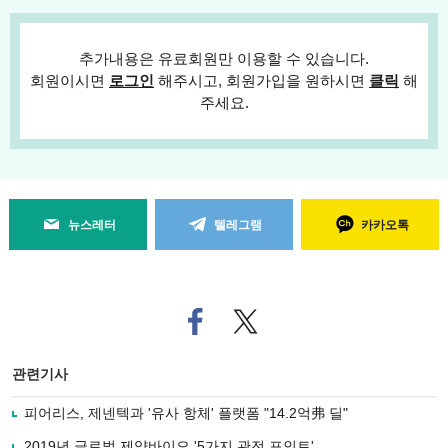
추가내용은 유료회원만 이용할 수 있습니다.
회원이시면
로그인
해주시고, 회원가입을 원하시면
클릭
해
주세요.
뉴스레터
텔레그램
카카오톡
페
트위
이
터로
스
기사
북
공유
관련기사
으
하기
로
피어리스, 제넨텍과 '유사 항체' 플랫폼 "14.2억弗 딜"
기
사
2019년 글로벌 제약바이오 '5가지 관전 포인트'