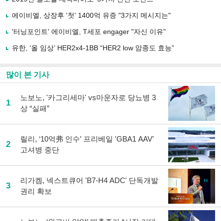
공
유
에이비엘, 상장후 '첫' 1400억 유증 "3가지 메시지는"
하
'터닝포인트' 에이비엘, T세포 engager "자신 이유"
기
유한, ‘올 임상’ HER2x4-1BB “HER2 low 암종도 효능”
많이 본 기사
노보노, '카그리세마' vs마운자로 당뇨병 3
1
상 “실패”
릴리, ‘10억弗 인수’ 프리베일 'GBA1 AAV'
2
고셔병 중단
리가켐, 넥스트큐어 'B7-H4 ADC' 단독개발
3
권리 확보