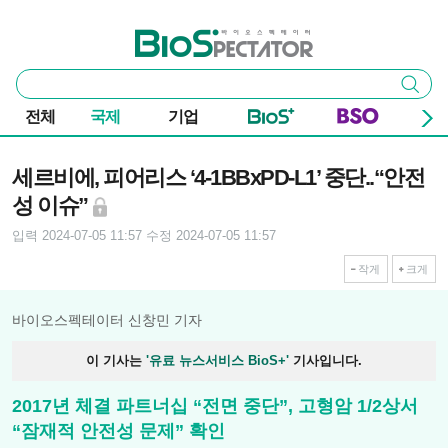
본문 바로가기
주요 메뉴
바이오스펙테이터
통
검색
합
검
전체
국제
기업
색
기사본문
세르비에, 피어리스 ‘4-1BBxPD-L1’ 중단..“안전
성 이슈”
입력 2024-07-05 11:57
수정 2024-07-05 11:57
작게
크게
바이오스펙테이터 신창민 기자
이 기사는
'유료 뉴스서비스 BioS+'
기사입니다.
2017년 체결 파트너십 “전면 중단”, 고형암 1/2상서
“잠재적 안전성 문제” 확인