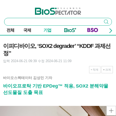
본문 바로가기
주요 메뉴
바이오스펙테이터
통
검색
합
검
전체
국제
기업
색
기사본문
이피디바이오, ‘SOX2 degrader’ “KDDF 과제선
정”
입력 2024-06-21 09:39
수정 2024-06-21 11:09
작게
크게
바이오스펙테이터 김성민 기자
바이오프로탁 기반 EPDeg™ 적용, SOX2 분해약물
선도물질 도출 목표