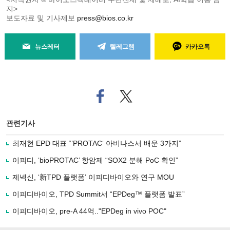
지>
보도자료 및 기사제보
press@bios.co.kr
뉴스레터
텔레그램
카카오톡
페
트위
이
터로
스
기사
북
공유
관련기사
으
하기
로
최재현 EPD 대표 “’PROTAC‘ 아비나스서 배운 3가지”
기
사
이피디, ‘bioPROTAC’ 항암제 “SOX2 분해 PoC 확인”
공
유
제넥신, ‘新TPD 플랫폼’ 이피디바이오와 연구 MOU
하
이피디바이오, TPD Summit서 “EPDeg™ 플랫폼 발표”
기
이피디바이오, pre-A 44억.."EPDeg in vivo POC"