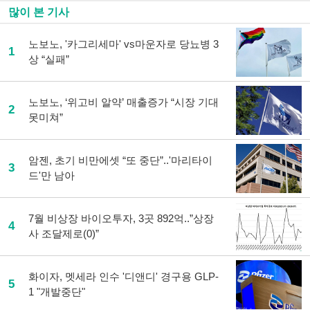
많이 본 기사
노보노, '카그리세마' vs마운자로 당뇨병 3
1
상 “실패”
노보노, ‘위고비 알약’ 매출증가 “시장 기대
2
못미쳐”
암젠, 초기 비만에셋 “또 중단”..'마리타이
3
드'만 남아
7월 비상장 바이오투자, 3곳 892억..”상장
4
사 조달제로(0)”
화이자, 멧세라 인수 '디앤디' 경구용 GLP-
5
1 "개발중단"