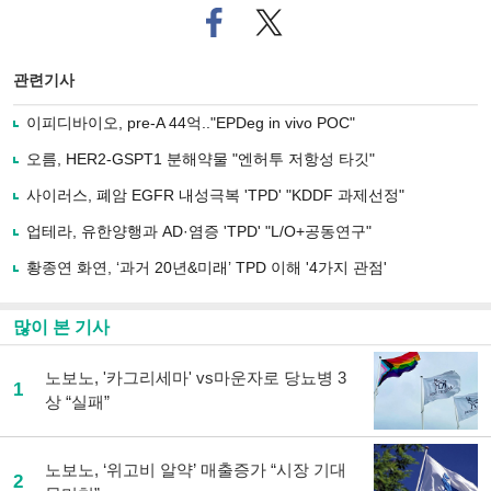
페
트위
이
터로
스
기사
북
공유
관련기사
으
하기
로
이피디바이오, pre-A 44억.."EPDeg in vivo POC"
기
사
오름, HER2-GSPT1 분해약물 "엔허투 저항성 타깃"
공
유
사이러스, 폐암 EGFR 내성극복 'TPD' "KDDF 과제선정"
하
업테라, 유한양행과 AD·염증 'TPD' "L/O+공동연구"
기
황종연 화연, ‘과거 20년&미래’ TPD 이해 '4가지 관점'
많이 본 기사
노보노, '카그리세마' vs마운자로 당뇨병 3
1
상 “실패”
노보노, ‘위고비 알약’ 매출증가 “시장 기대
2