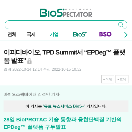
본문 바로가기
주요 메뉴
바이오스펙테이터
통
검색
합
검
전체
국제
기업
색
기사본문
이피디바이오, TPD Summit서 “EPDeg™ 플랫
폼 발표”
입력 2022-10-14 12:14
수정 2022-10-15 10:32
작게
크게
바이오스펙테이터 김성민 기자
이 기사는
'유료 뉴스서비스 BioS+'
기사입니다.
28일 BioPROTAC 기술 동향과 융합단백질 기반의
EPDeg™ 플랫폼 구두발표