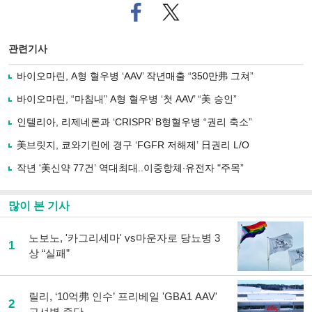
페
트위
이
터로
스
기사
북
공유
관련기사
으
하기
로
바이오마린, A형 혈우병 ‘AAV’ 작년매출 “350만弗 그쳐”
기
사
바이오마린, “마침내” A형 혈우병 ‘첫 AAV’ “美 승인”
공
유
인텔리아, 리제네론과 ‘CRISPR’ B형혈우병 “권리 축소”
하
美브릿지, 쿄와기린에 경구 ‘FGFR 저해제’ 日권리 L/O
기
작년 '美신약 77건’ 역대최대..이중항체∙유전자 "주목”
많이 본 기사
노보노, '카그리세마' vs마운자로 당뇨병 3
1
상 “실패”
릴리, ‘10억弗 인수’ 프리베일 'GBA1 AAV'
2
고셔병 중단