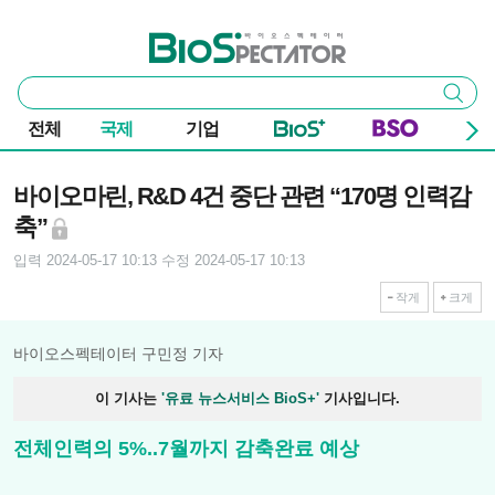
본문 바로가기
주요 메뉴
바이오스펙테이터
통
검색
합
검
전체
국제
기업
색
기사본문
바이오마린, R&D 4건 중단 관련 “170명 인력감
축”
입력 2024-05-17 10:13
수정 2024-05-17 10:13
작게
크게
바이오스펙테이터 구민정 기자
이 기사는
'유료 뉴스서비스 BioS+'
기사입니다.
전체인력의 5%..7월까지 감축완료 예상