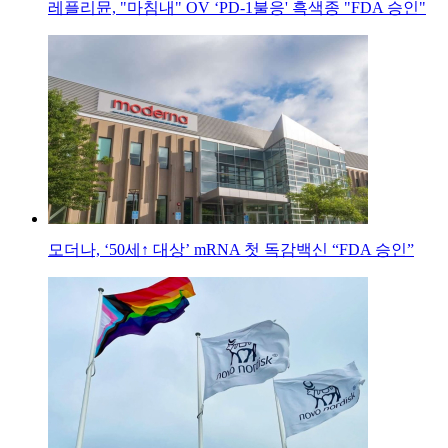
레플리뮨, "마침내" OV ‘PD-1불응' 흑색종 "FDA 승인"
모더나, ‘50세↑ 대상’ mRNA 첫 독감백신 “FDA 승인”