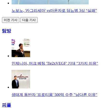
노보노, '카그리세마' vs마운자로 당뇨병 3상 “실패”
이전 기사
다음 기사
탐방
인제니아, 머크 베팅 'Tie2xVEGF' 기대 "3가지 이유"
생태계 동반자 '프로티움' 500억 수주 "남다른 이유"
피플