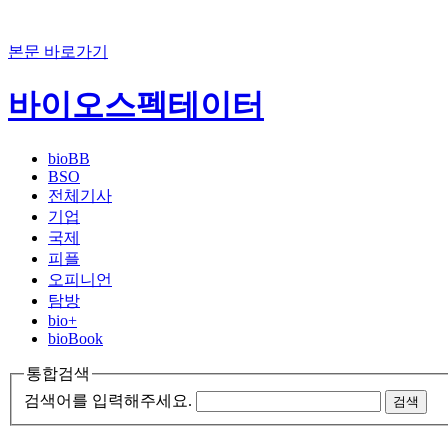
본문 바로가기
바이오스펙테이터
bioBB
BSO
전체기사
기업
국제
피플
오피니언
탐방
bio+
bioBook
통합검색
검색어를 입력해주세요.
검색