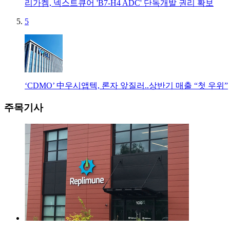
리가켐, 넥스트큐어 'B7-H4 ADC' 단독개발 권리 확보
5
‘CDMO’ 中우시앱텍, 론자 앞질러..상반기 매출 “첫 우위”
주목기사