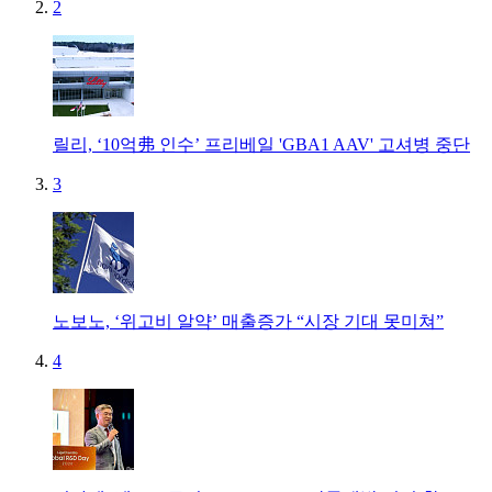
2
릴리, ‘10억弗 인수’ 프리베일 'GBA1 AAV' 고셔병 중단
3
노보노, ‘위고비 알약’ 매출증가 “시장 기대 못미쳐”
4