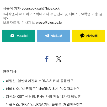
서윤석 기자
yoonseok.suh@bios.co.kr
<저작권자 © 바이오스펙테이터 무단전재 및 재배포, AI학습 이용 금
지>
보도자료 및 기사제보
press@bios.co.kr
뉴스레터
텔레그램
카카오톡
페
트위
이
터로
스
기사
북
공유
관련기사
으
하기
로
파멥신, 알엔에이진과 mRNA 치료제 공동연구
기
사
레바티오, “다른접근” ‘circRNA’ 초기 PoC 결과는?
공
유
김선화 KIST 센터장, RNA ‘간외 전달’ 3가지 방법은
하
뉴클릭스, "PK↑" ‘circRNA 기반 플랫폼’ 개발전략은?
기