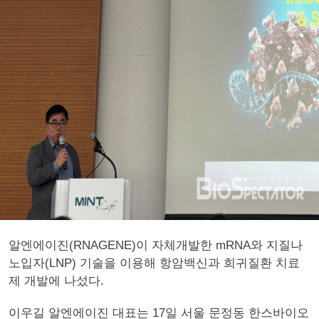
알엔에이진(RNAGENE)이 자체개발한 mRNA와 지질나
노입자(LNP) 기술을 이용해 항암백신과 희귀질환 치료
제 개발에 나섰다.
이우길 알엔에이진 대표는 17일 서울 문정동 한스바이오