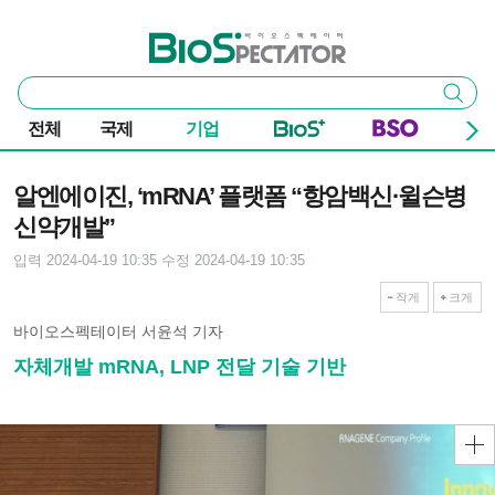
본문 바로가기
주요 메뉴
바이오스펙테이터
통
검색
합
검
전체
국제
기업
색
기사본문
알엔에이진, ‘mRNA’ 플랫폼 “항암백신·윌슨병
신약개발”
입력 2024-04-19 10:35
수정 2024-04-19 10:35
작게
크게
바이오스펙테이터 서윤석 기자
자체개발 mRNA, LNP 전달 기술 기반