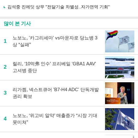
김석중 진에딧 상무 "전달기술 차별성..자가면역 기회"
많이 본 기사
노보노, '카그리세마' vs마운자로 당뇨병 3
1
상 “실패”
릴리, ‘10억弗 인수’ 프리베일 'GBA1 AAV'
2
고셔병 중단
리가켐, 넥스트큐어 'B7-H4 ADC' 단독개발
3
권리 확보
노보노, ‘위고비 알약’ 매출증가 “시장 기대
4
못미쳐”