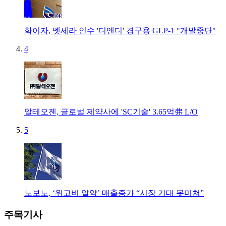
화이자, 멧세라 인수 '디앤디' 경구용 GLP-1 "개발중단"
4
알테오젠, 글로벌 제약사에 'SC기술' 3.65억弗 L/O
5
노보노, ‘위고비 알약’ 매출증가 “시장 기대 못미쳐”
주목기사