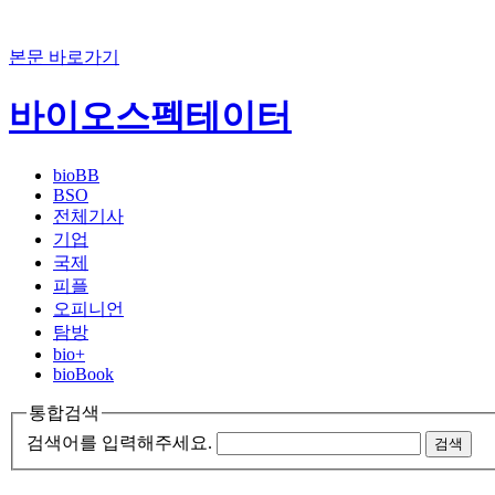
본문 바로가기
바이오스펙테이터
bioBB
BSO
전체기사
기업
국제
피플
오피니언
탐방
bio+
bioBook
통합검색
검색어를 입력해주세요.
검색