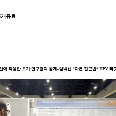
공개
유료
암백신에 적용한 초기 연구결과 공개..암백신 “다른 접근법” HPV 타깃