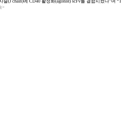
chain)에 CD40 활성화(agonist) scFv를 결합시켰다”며 “T
속>