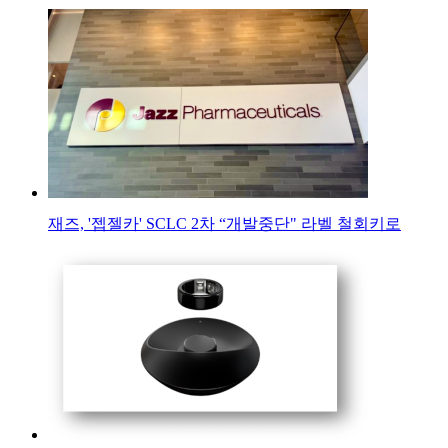
재즈, '젭젤카' SCLC 2차 “개발중단" 라벨 철회키로