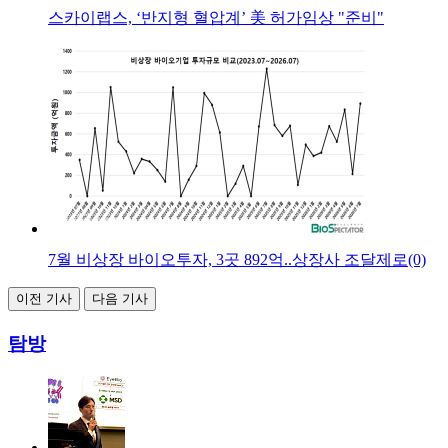
스카이랩스, ‘반지형 혈압계’ 美 허가임상 "준비"
7월 비상장 바이오투자, 3곳 892억..상장사 조달제로(0)
이전 기사
다음 기사
탐방