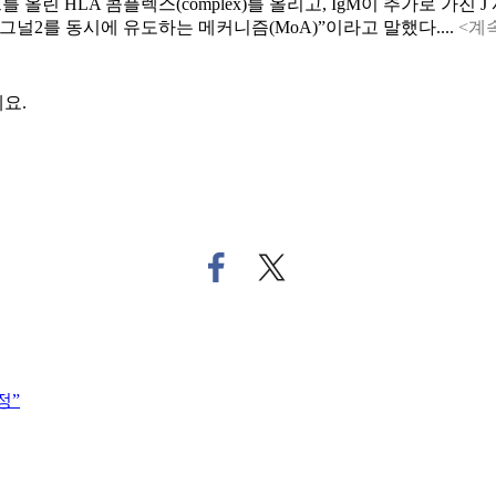
 HLA 콤플렉스(complex)를 올리고, IgM이 추가로 가진 J 사슬(J 
그널2를 동시에 유도하는 메커니즘(MoA)”이라고 말했다....
<계
요.
페
트
이
위
스
터
북
로
으
기
로
사
정”
기
공
사
유
공
하
유
기
하