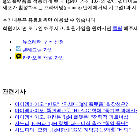
IgM 플랫폼을 적용하게 됐다. IgM이 가진 10개의 팔에 펩타이드를 올린
세포가 활성화되는 프라이밍(priming) 단계에서의 시그널1과 시
추가내용은 유료회원만 이용할 수 있습니다.
회원이시면
로그인
해주시고, 회원가입을 원하시면
클릭
해주세
뉴스레터 구독 신청
텔레그램 가입
카카오톡 채널 가입
관련기사
아이엠바이오 “변모”, ‘차세대 IgM 플랫폼’ 확장성은?
아이엠바이오, 新면역관문 ‘HLA-G’ 항체 “중기부 과제선
아이엠바이오, 中칸톤 ‘IgM 플랫폼’ “전략적 파트너십”
사노피, IGM과 ‘IgM 항체’ 파트너십 축소 “항암 중단”
사노피의 "모험", IgM항체 'IGM' 계약금 1.5억弗 "베팅"