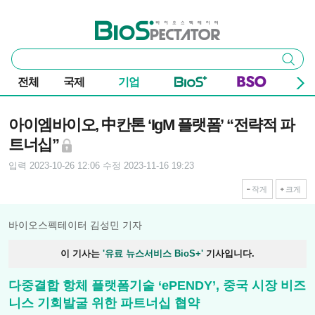
본문 바로가기
주요 메뉴
바이오스펙테이터
통
검색
합
검
전체
국제
기업
색
기사본문
아이엠바이오, 中칸톤 ‘IgM 플랫폼’ “전략적 파
트너십”
입력 2023-10-26 12:06
수정 2023-11-16 19:23
작게
크게
바이오스펙테이터 김성민 기자
이 기사는
'유료 뉴스서비스 BioS+'
기사입니다.
다중결합 항체 플랫폼기술 ‘ePENDY’, 중국 시장 비즈
니스 기회발굴 위한 파트너십 협약