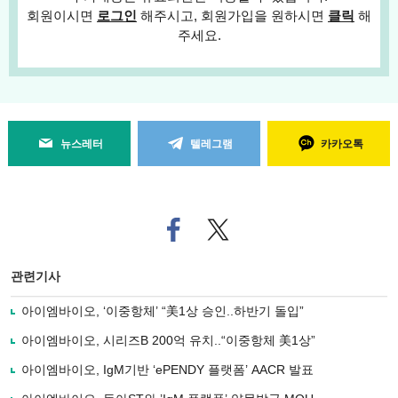
회원이시면
로그인
해주시고, 회원가입을 원하시면
클릭
해
주세요.
뉴스레터
텔레그램
카카오톡
페
트위
이
터로
스
기사
북
공유
관련기사
으
하기
로
아이엠바이오, ‘이중항체’ “美1상 승인..하반기 돌입”
기
사
아이엠바이오, 시리즈B 200억 유치..“이중항체 美1상”
공
유
아이엠바이오, IgM기반 ‘ePENDY 플랫폼’ AACR 발표
하