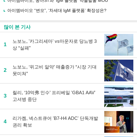
아이엠바이오, 동아ST와 ’IgM 플랫폼’ 약물발굴 MOU
기
아이엠바이오 “변모”, ‘차세대 IgM 플랫폼’ 확장성은?
많이 본 기사
노보노, '카그리세마' vs마운자로 당뇨병 3
1
상 “실패”
노보노, ‘위고비 알약’ 매출증가 “시장 기대
2
못미쳐”
릴리, ‘10억弗 인수’ 프리베일 'GBA1 AAV'
3
고셔병 중단
리가켐, 넥스트큐어 'B7-H4 ADC' 단독개발
4
권리 확보