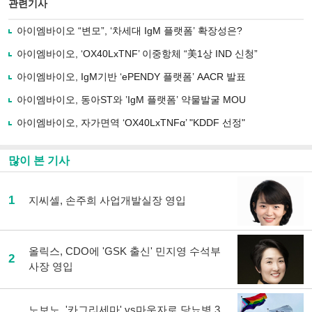
북
공유
관련기사
으
하기
로
아이엠바이오 “변모”, ‘차세대 IgM 플랫폼’ 확장성은?
기
사
아이엠바이오, ‘OX40LxTNF’ 이중항체 “美1상 IND 신청”
공
유
아이엠바이오, IgM기반 ‘ePENDY 플랫폼’ AACR 발표
하
아이엠바이오, 동아ST와 ’IgM 플랫폼’ 약물발굴 MOU
기
아이엠바이오, 자가면역 ‘OX40LxTNFα’ "KDDF 선정"
많이 본 기사
1
지씨셀, 손주희 사업개발실장 영입
올릭스, CDO에 'GSK 출신' 민지영 수석부
2
사장 영입
노보노, '카그리세마' vs마운자로 당뇨병 3