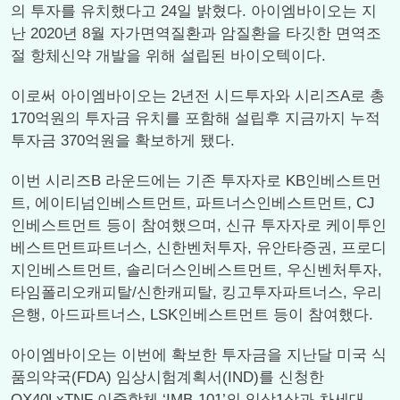
의 투자를 유치했다고 24일 밝혔다. 아이엠바이오는 지
난 2020년 8월 자가면역질환과 암질환을 타깃한 면역조
절 항체신약 개발을 위해 설립된 바이오텍이다.
이로써 아이엠바이오는 2년전 시드투자와 시리즈A로 총
170억원의 투자금 유치를 포함해 설립후 지금까지 누적
투자금 370억원을 확보하게 됐다.
이번 시리즈B 라운드에는 기존 투자자로 KB인베스트먼
트, 에이티넘인베스트먼트, 파트너스인베스트먼트, CJ
인베스트먼트 등이 참여했으며, 신규 투자자로 케이투인
베스트먼트파트너스, 신한벤처투자, 유안타증권, 프로디
지인베스트먼트, 솔리더스인베스트먼트, 우신벤처투자,
타임폴리오캐피탈/신한캐피탈, 킹고투자파트너스, 우리
은행, 아드파트너스, LSK인베스트먼트 등이 참여했다.
아이엠바이오는 이번에 확보한 투자금을 지난달 미국 식
품의약국(FDA) 임상시험계획서(IND)를 신청한
OX40LxTNF 이중항체 ‘IMB-101’의 임상1상과 차세대