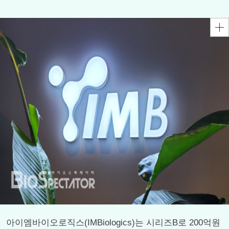
아이엠바이오로직스(IMBiologics)는 시리즈B로 200억원