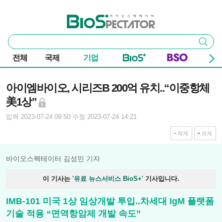
본문 바로가기
주요 메뉴
바이오스펙테이터
통
검색
합
검
전체
국제
기업
색
기사본문
아이엠바이오, 시리즈B 200억 유치..“이중항체
美1상”
입력 2023-07-24 09:50
수정 2023-07-24 14:21
작게
크게
바이오스펙테이터 김성민 기자
이 기사는
'유료 뉴스서비스 BioS+'
기사입니다.
IMB-101 미국 1상 임상개발 투입..차세대 IgM 플랫폼
기술 적용 “면역항암제 개발 속도”