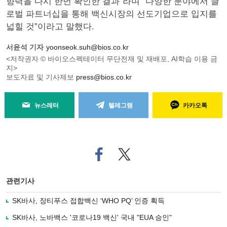
향력을 다시 한번 확인한 결과”라며 “다양한 분야에서 글
로벌 파트너십을 통해 백신시장의 선도기업으로 입지를
넓힐 것”이라고 말했다.
서윤석 기자
yoonseok.suh@bios.co.kr
<저작권자 © 바이오스펙테이터 무단전재 및 재배포, AI학습 이용 금
지>
보도자료 및 기사제보
press@bios.co.kr
뉴스레터
텔레그램
카카오톡
페
트위
이
터로
스
기사
북
공유
관련기사
으
하기
로
SK바사, 장티푸스 접합백신 ‘WHO PQ’ 인증 획득
기
사
SK바사, 노바백스 '코로나19 백신' 국내 "EUA 승인"
공