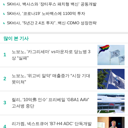
유
SK바사, 백사스와 ‘장티푸스 패치형 백신’ 공동개발
하
SK바사, '코로나19' 노바백스에 1100억 투자
기
SK바사, “5년간 2.4조 투자”..백신·CDMO 성장전략
많이 본 기사
노보노, '카그리세마' vs마운자로 당뇨병 3
1
상 “실패”
노보노, ‘위고비 알약’ 매출증가 “시장 기대
2
못미쳐”
릴리, ‘10억弗 인수’ 프리베일 'GBA1 AAV'
3
고셔병 중단
리가켐, 넥스트큐어 'B7-H4 ADC' 단독개발
4