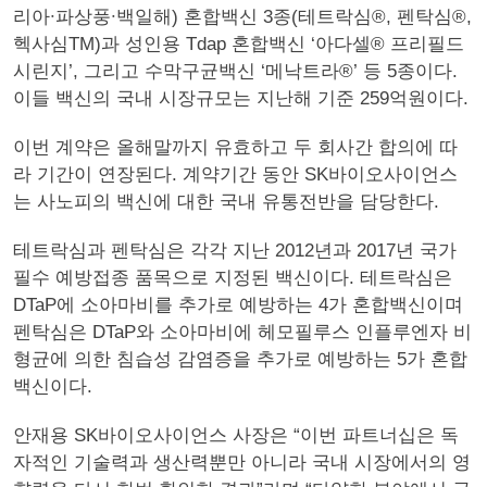
리아∙파상풍∙백일해) 혼합백신 3종(테트락심®, 펜탁심®,
헥사심TM)과 성인용 Tdap 혼합백신 ‘아다셀® 프리필드
시린지’, 그리고 수막구균백신 ‘메낙트라®’ 등 5종이다.
이들 백신의 국내 시장규모는 지난해 기준 259억원이다.
이번 계약은 올해말까지 유효하고 두 회사간 합의에 따
라 기간이 연장된다. 계약기간 동안 SK바이오사이언스
는 사노피의 백신에 대한 국내 유통전반을 담당한다.
테트락심과 펜탁심은 각각 지난 2012년과 2017년 국가
필수 예방접종 품목으로 지정된 백신이다. 테트락심은
DTaP에 소아마비를 추가로 예방하는 4가 혼합백신이며
펜탁심은 DTaP와 소아마비에 헤모필루스 인플루엔자 비
형균에 의한 침습성 감염증을 추가로 예방하는 5가 혼합
백신이다.
안재용 SK바이오사이언스 사장은 “이번 파트너십은 독
자적인 기술력과 생산력뿐만 아니라 국내 시장에서의 영