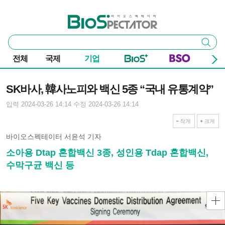
본문 바로가기
주요 메뉴
바이오스펙테이터
통
검색
합
검
전체
국제
기업
색
기사본문
SK바사, 韓사노피와 백신 5종 “국내 유통계약”
입력 2024-03-26 14:14
수정 2024-03-26 14:14
작게
크게
바이오스펙테이터 서윤석 기자
소아용 Dtap 혼합백신 3종, 성인용 Tdap 혼합백신,
수막구균 백신 등