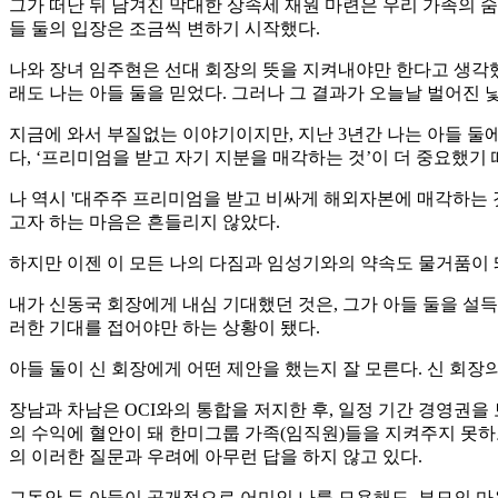
그가 떠난 뒤 남겨진 막대한 상속세 재원 마련은 우리 가족의 숨
들 둘의 입장은 조금씩 변하기 시작했다.
나와 장녀 임주현은 선대 회장의 뜻을 지켜내야만 한다고 생각했지
래도 나는 아들 둘을 믿었다. 그러나 그 결과가 오늘날 벌어진 
지금에 와서 부질없는 이야기이지만, 지난 3년간 나는 아들 둘
다, ‘프리미엄을 받고 자기 지분을 매각하는 것’이 더 중요했기 
나 역시 '대주주 프리미엄을 받고 비싸게 해외자본에 매각하는 것
고자 하는 마음은 흔들리지 않았다.
하지만 이젠 이 모든 나의 다짐과 임성기와의 약속도 물거품이 
내가 신동국 회장에게 내심 기대했던 것은, 그가 아들 둘을 설
러한 기대를 접어야만 하는 상황이 됐다.
아들 둘이 신 회장에게 어떤 제안을 했는지 잘 모른다. 신 회
장남과 차남은 OCI와의 통합을 저지한 후, 일정 기간 경영권
의 수익에 혈안이 돼 한미그룹 가족(임직원)들을 지켜주지 못하고
의 이러한 질문과 우려에 아무런 답을 하지 않고 있다.
그동안 두 아들이 공개적으로 어미인 나를 모욕해도, 부모의 마음