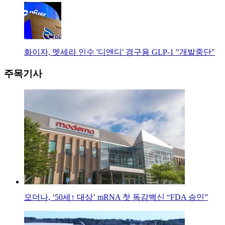
화이자, 멧세라 인수 '디앤디' 경구용 GLP-1 "개발중단"
주목기사
모더나, ‘50세↑ 대상’ mRNA 첫 독감백신 “FDA 승인”