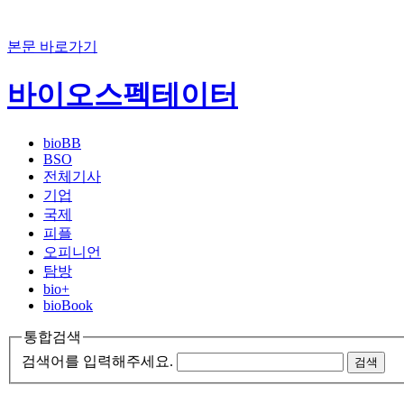
본문 바로가기
바이오스펙테이터
bioBB
BSO
전체기사
기업
국제
피플
오피니언
탐방
bio+
bioBook
통합검색
검색어를 입력해주세요.
검색