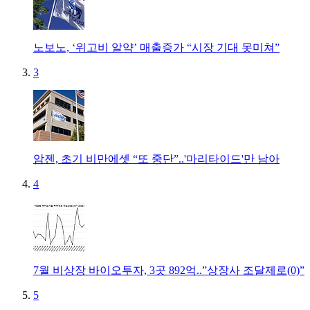
노보노, ‘위고비 알약’ 매출증가 “시장 기대 못미쳐”
3
암젠, 초기 비만에셋 “또 중단”..'마리타이드'만 남아
4
7월 비상장 바이오투자, 3곳 892억..”상장사 조달제로(0)”
5