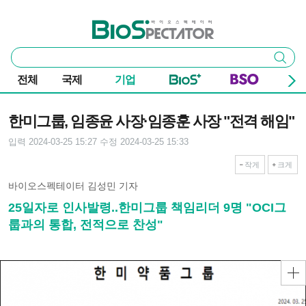
본문 바로가기
주요 메뉴
바이오스펙테이터
통
검색
합
검
전체
국제
기업
색
기사본문
한미그룹, 임종윤 사장·임종훈 사장 "전격 해임"
입력 2024-03-25 15:27
수정 2024-03-25 15:33
작게
크게
바이오스펙테이터 김성민 기자
25일자로 인사발령..한미그룹 책임리더 9명 "OCI그
룹과의 통합, 전적으로 찬성"