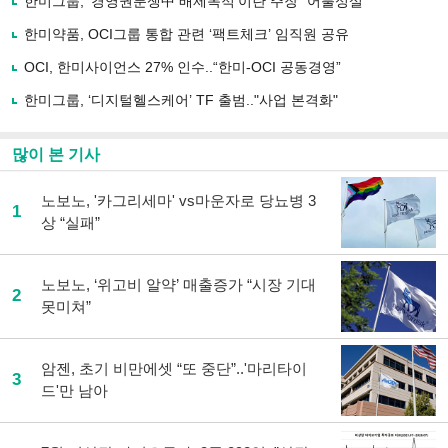
한미그룹, '경영권분쟁中 배제목적'이란 주장 "어불성설"
공
유
한미약품, OCI그룹 통합 관련 ‘팩트체크’ 임직원 공유
하
OCI, 한미사이언스 27% 인수..“한미-OCI 공동경영”
기
한미그룹, ‘디지털헬스케어’ TF 출범.."사업 본격화"
많이 본 기사
노보노, '카그리세마' vs마운자로 당뇨병 3
1
상 “실패”
노보노, ‘위고비 알약’ 매출증가 “시장 기대
2
못미쳐”
암젠, 초기 비만에셋 “또 중단”..'마리타이
3
드'만 남아