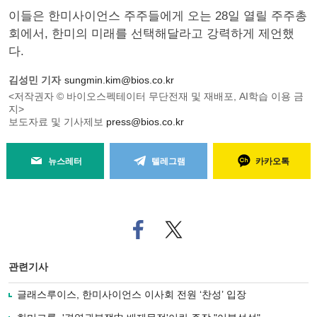
이들은 한미사이언스 주주들에게 오는 28일 열릴 주주총
회에서, 한미의 미래를 선택해달라고 강력하게 제언했
다.
김성민 기자
sungmin.kim@bios.co.kr
<저작권자 © 바이오스펙테이터 무단전재 및 재배포, AI학습 이용 금
지>
보도자료 및 기사제보
press@bios.co.kr
뉴스레터
텔레그램
카카오톡
페
트위
이
터로
스
기사
북
공유
관련기사
으
하기
로
글래스루이스, 한미사이언스 이사회 전원 ‘찬성’ 입장
기
사