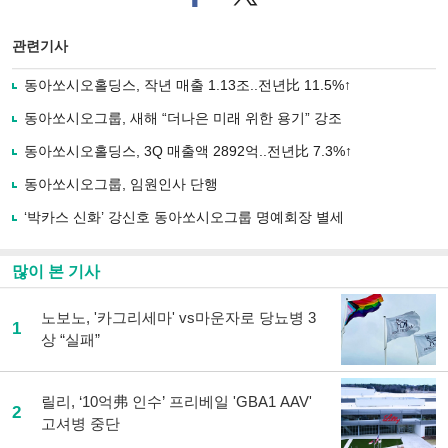
이
터로
스
기사
북
공유
관련기사
으
하기
로
동아쏘시오홀딩스, 작년 매출 1.13조..전년比 11.5%↑
기
사
동아쏘시오그룹, 새해 “더나은 미래 위한 용기” 강조
공
유
동아쏘시오홀딩스, 3Q 매출액 2892억..전년比 7.3%↑
하
동아쏘시오그룹, 임원인사 단행
기
‘박카스 신화’ 강신호 동아쏘시오그룹 명예회장 별세
많이 본 기사
노보노, '카그리세마' vs마운자로 당뇨병 3
1
상 “실패”
릴리, ‘10억弗 인수’ 프리베일 'GBA1 AAV'
2
고셔병 중단