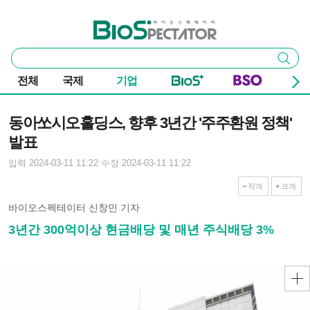
본문 바로가기
주요 메뉴
바이오스펙테이터
통
검색
합
검
전체
국제
기업
색
기사본문
동아쏘시오홀딩스, 향후 3년간 '주주환원 정책'
발표
입력 2024-03-11 11:22
수정 2024-03-11 11:22
작게
크게
바이오스펙테이터 신창민 기자
3년간 300억이상 현금배당 및 매년 주식배당 3%