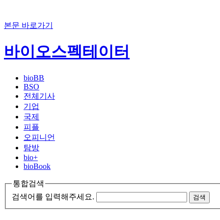
본문 바로가기
바이오스펙테이터
bioBB
BSO
전체기사
기업
국제
피플
오피니언
탐방
bio+
bioBook
통합검색
검색어를 입력해주세요.
검색