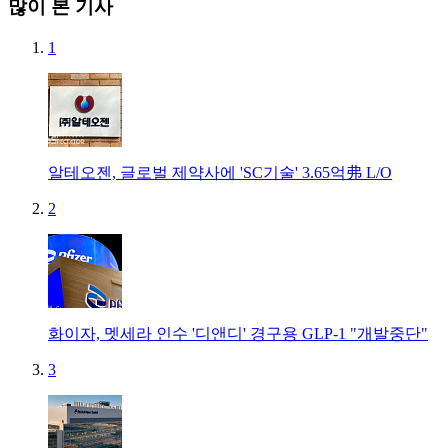
많이 본 기사
1
알테오젠, 글로벌 제약사에 'SC기술' 3.65억弗 L/O
2
화이자, 멧세라 인수 '디앤디' 경구용 GLP-1 "개발중단"
3