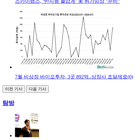
스카이랩스, ‘반지형 혈압계’ 美 허가임상 "준비"
7월 비상장 바이오투자, 3곳 892억..상장사 조달제로(0)
이전 기사
다음 기사
탐방