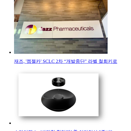
재즈, '젭젤카' SCLC 2차 “개발중단" 라벨 철회키로