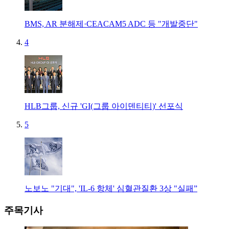
BMS, AR 분해제·CEACAM5 ADC 등 "개발중단"
4
HLB그룹, 신규 'GI(그룹 아이덴티티)' 선포식
5
노보노 "기대", 'IL-6 항체' 심혈관질환 3상 "실패”
주목기사