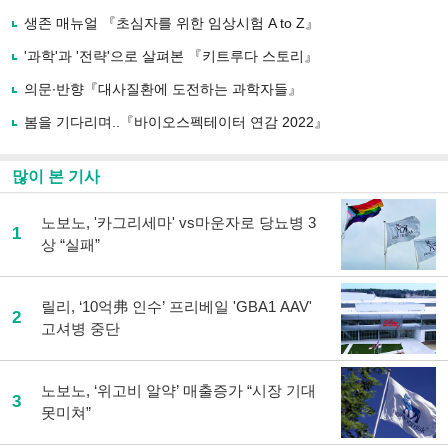
기
사
생존 매뉴얼 『초심자를 위한 임상시험 A to Z』
공
유
'과학'과 '전략'으로 살펴본 『키트루다 스토리』
하
의문∙반향『대사질환에 도전하는 과학자들』
기
봄을 기다리며..『바이오스펙테이터 연감 2022』
많이 본 기사
노보노, '카그리세마' vs마운자로 당뇨병 3
1
상 “실패”
릴리, ‘10억弗 인수’ 프리베일 'GBA1 AAV'
2
고셔병 중단
노보노, ‘위고비 알약’ 매출증가 “시장 기대
3
못미쳐”