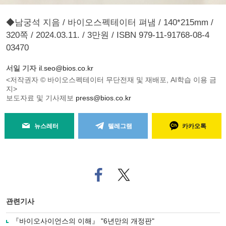
◆남궁석 지음 / 바이오스펙테이터 펴냄 / 140*215mm /
320쪽 / 2024.03.11. / 3만원 / ISBN 979-11-91768-08-4
03470
서일 기자
il.seo@bios.co.kr
<저작권자 © 바이오스펙테이터 무단전재 및 재배포, AI학습 이용 금
지>
보도자료 및 기사제보
press@bios.co.kr
뉴스레터
텔레그램
카카오톡
페
트위
이
터로
스
기사
북
공유
관련기사
으
하기
로
『바이오사이언스의 이해』 "6년만의 개정판"