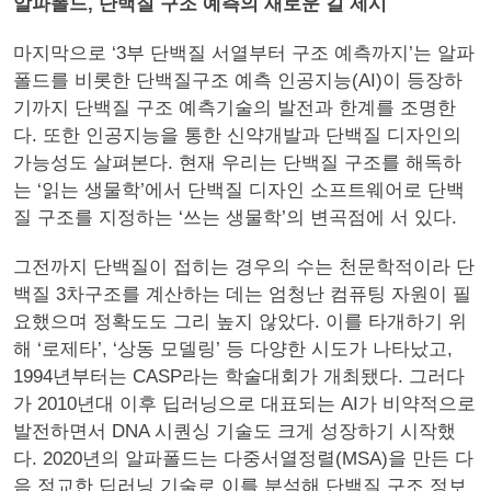
알파폴드, 단백질 구조 예측의 새로운 길 제시
마지막으로 ‘3부 단백질 서열부터 구조 예측까지’는 알파
폴드를 비롯한 단백질구조 예측 인공지능(AI)이 등장하
기까지 단백질 구조 예측기술의 발전과 한계를 조명한
다. 또한 인공지능을 통한 신약개발과 단백질 디자인의
가능성도 살펴본다. 현재 우리는 단백질 구조를 해독하
는 ‘읽는 생물학’에서 단백질 디자인 소프트웨어로 단백
질 구조를 지정하는 ‘쓰는 생물학’의 변곡점에 서 있다.
그전까지 단백질이 접히는 경우의 수는 천문학적이라 단
백질 3차구조를 계산하는 데는 엄청난 컴퓨팅 자원이 필
요했으며 정확도도 그리 높지 않았다. 이를 타개하기 위
해 ‘로제타’, ‘상동 모델링’ 등 다양한 시도가 나타났고,
1994년부터는 CASP라는 학술대회가 개최됐다. 그러다
가 2010년대 이후 딥러닝으로 대표되는 AI가 비약적으로
발전하면서 DNA 시퀀싱 기술도 크게 성장하기 시작했
다. 2020년의 알파폴드는 다중서열정렬(MSA)을 만든 다
음 정교한 딥러닝 기술로 이를 분석해 단백질 구조 정보