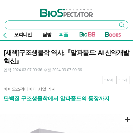
본문 바로가기
주요 메뉴
바이오스펙테이터
통
검색
합
검
오피니언
탐방
피플
색
기사본문
[새책]구조생물학 역사,『알파폴드: AI 신약개발
혁신』
입력 2024-03-07 09:36
수정 2024-03-07 09:36
작게
크게
바이오스펙테이터 서일 기자
단백질 구조생물학에서 알파폴드의 등장까지