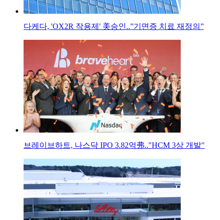
다케다, 'OX2R 작용제' 美승인..”기면증 치료 재정의”
브레이브하트, 나스닥 IPO 3.82억弗.."HCM 3상 개발"