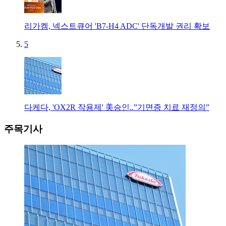
리가켐, 넥스트큐어 'B7-H4 ADC' 단독개발 권리 확보
5
다케다, 'OX2R 작용제' 美승인..”기면증 치료 재정의”
주목기사