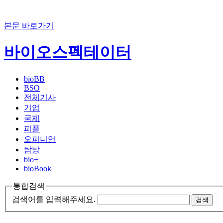
본문 바로가기
바이오스펙테이터
bioBB
BSO
전체기사
기업
국제
피플
오피니언
탐방
bio+
bioBook
통합검색
검색어를 입력해주세요.
검색