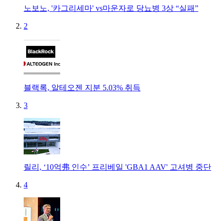
노보노, '카그리세마' vs마운자로 당뇨병 3상 “실패”
2
블랙록, 알테오젠 지분 5.03% 취득
3
릴리, ‘10억弗 인수’ 프리베일 'GBA1 AAV' 고셔병 중단
4