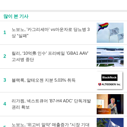
스
기사
북
공유
으
하기
많이 본 기사
로
기
사
노보노, '카그리세마' vs마운자로 당뇨병 3
1
공
상 “실패”
유
하
기
릴리, ‘10억弗 인수’ 프리베일 'GBA1 AAV'
2
고셔병 중단
3
블랙록, 알테오젠 지분 5.03% 취득
리가켐, 넥스트큐어 'B7-H4 ADC' 단독개발
4
권리 확보
노보노, ‘위고비 알약’ 매출증가 “시장 기대