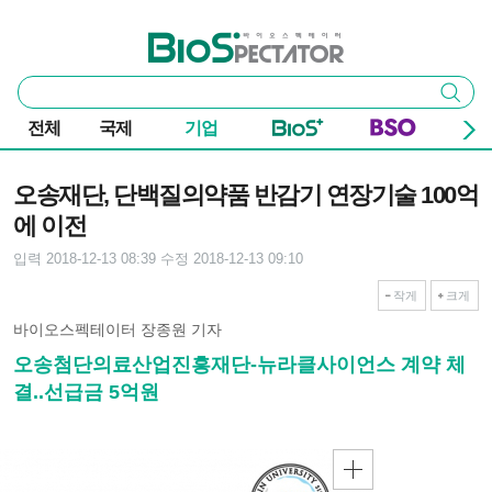
본문 바로가기
주요 메뉴
바이오스펙테이터
통
검색
합
검
전체
국제
기업
색
기사본문
오송재단, 단백질의약품 반감기 연장기술 100억
에 이전
입력 2018-12-13 08:39
수정 2018-12-13 09:10
작게
크게
바이오스펙테이터 장종원 기자
오송첨단의료산업진흥재단-뉴라클사이언스 계약 체
결..선급금 5억원