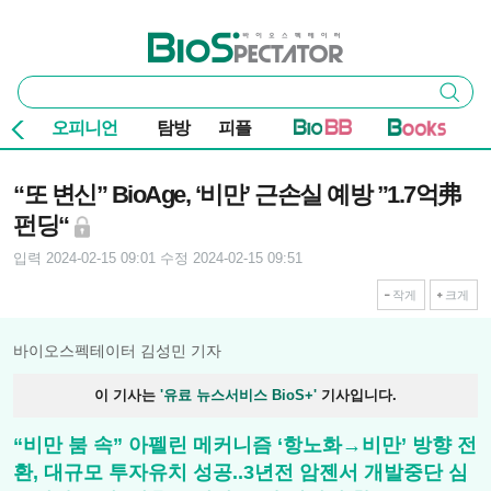
본문 바로가기
주요 메뉴
바이오스펙테이터
통
검색
합
검
오피니언
탐방
피플
색
기사본문
“또 변신” BioAge, ‘비만’ 근손실 예방 ”1.7억弗
펀딩“
입력 2024-02-15 09:01
수정 2024-02-15 09:51
작게
크게
바이오스펙테이터 김성민 기자
이 기사는
'유료 뉴스서비스 BioS+'
기사입니다.
“비만 붐 속” 아펠린 메커니즘 ‘항노화→비만’ 방향 전
환, 대규모 투자유치 성공..3년전 암젠서 개발중단 심