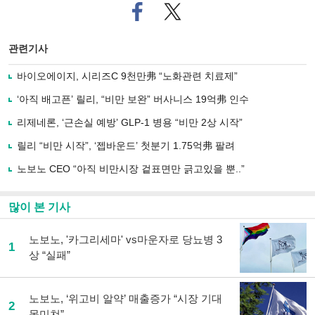
페
트위
이
터로
스
기사
북
공유
관련기사
으
하기
로
바이오에이지, 시리즈C 9천만弗 “노화관련 치료제”
기
사
‘아직 배고픈’ 릴리, “비만 보완” 버사니스 19억弗 인수
공
유
리제네론, ‘근손실 예방’ GLP-1 병용 “비만 2상 시작”
하
릴리 “비만 시작”, ‘젭바운드’ 첫분기 1.75억弗 팔려
기
노보노 CEO “아직 비만시장 겉표면만 긁고있을 뿐..”
많이 본 기사
노보노, '카그리세마' vs마운자로 당뇨병 3
1
상 “실패”
노보노, ‘위고비 알약’ 매출증가 “시장 기대
2
못미쳐”