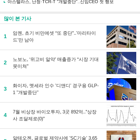
아스텔라스, 난청·TCR-T "개발중단”..신임CEO 첫 행보
많이 본 기사
암젠, 초기 비만에셋 “또 중단”..'마리타이
1
드'만 남아
노보노, ‘위고비 알약’ 매출증가 “시장 기대
2
못미쳐”
화이자, 멧세라 인수 '디앤디' 경구용 GLP-
3
1 "개발중단"
7월 비상장 바이오투자, 3곳 892억..”상장
4
사 조달제로(0)”
알테오젠, 글로벌 제약사에 'SC기술' 3.65