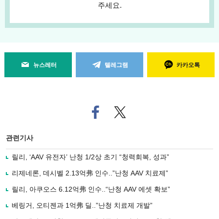
주세요.
뉴스레터
텔레그램
카카오톡
페
트위
이
터로
스
기사
북
공유
관련기사
으
하기
로
릴리, ‘AAV 유전자’ 난청 1/2상 초기 “청력회복, 성과”
기
사
리제네론, 데시벨 2.13억弗 인수..”난청 AAV 치료제”
공
유
릴리, 아쿠오스 6.12억弗 인수..“난청 AAV 에셋 확보”
하
베링거, 오티젠과 1억弗 딜..”난청 치료제 개발”
기