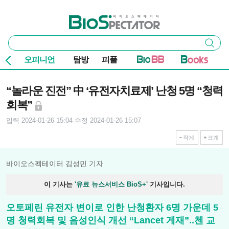
본문 바로가기
주요 메뉴
바이오스펙테이터
통
검색
합
검
오피니언
탐방
피플
색
기사본문
“놀라운 진전” 中 ‘유전자치료제’ 난청 5명 “청력
회복”
입력 2024-01-26 15:04
수정 2024-01-26 15:07
작게
크게
바이오스펙테이터 김성민 기자
이 기사는
'유료 뉴스서비스 BioS+'
기사입니다.
오토페린 유전자 변이로 인한 난청환자 6명 가운데 5
명 청력회복 및 음성인식 개선 “Lancet 게재”..첸 교