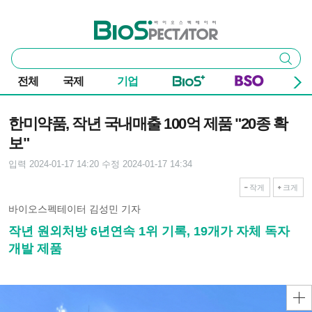
본문 바로가기
주요 메뉴
바이오스펙테이터
통
검색
합
검
전체
국제
기업
색
기사본문
한미약품, 작년 국내매출 100억 제품 "20종 확
보"
입력 2024-01-17 14:20
수정 2024-01-17 14:34
작게
크게
바이오스펙테이터 김성민 기자
작년 원외처방 6년연속 1위 기록, 19개가 자체 독자
개발 제품