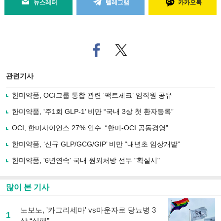
뉴스레터
텔레그램
카카오톡
페
트위
이
터로
스
기사
북
공유
관련기사
으
하기
로
한미약품, OCI그룹 통합 관련 ‘팩트체크’ 임직원 공유
기
사
한미약품, '주1회 GLP-1’ 비만 “국내 3상 첫 환자등록”
공
유
OCI, 한미사이언스 27% 인수..“한미-OCI 공동경영”
하
한미약품, ‘신규 GLP/GCG/GIP’ 비만 “내년초 임상개발”
기
한미약품, '6년연속' 국내 원외처방 선두 "확실시"
많이 본 기사
노보노, '카그리세마' vs마운자로 당뇨병 3
1
상 “실패”