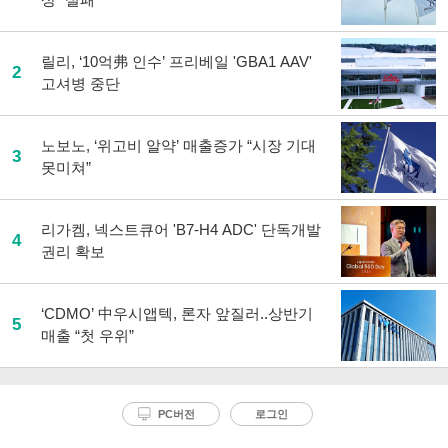
릴리, ‘10억弗 인수’ 프리베일 'GBA1 AAV'
2
고셔병 중단
노보노, ‘위고비 알약’ 매출증가 “시장 기대
3
못미쳐”
리가켐, 넥스트큐어 'B7-H4 ADC' 단독개발
4
권리 확보
‘CDMO’ 中우시앱텍, 론자 앞질러..상반기
5
매출 “첫 우위”
PC버전
로그인