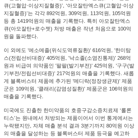
큐(고혈압·이상지질혈증)’, ‘아모잘탄엑스큐(고혈압·이상
지질혈증)’는 각각 892억원, 309억원, 113억원, 105억원
등 총 1419억원의 매출을 기록했다. 특히 아모잘탄엑스
큐(아모잘탄+로수젯) 처방 매출은 작년 처음으로 100억
원을 돌파했다.
이 외에도 '에소메졸(위식도역류질환)' 616억원, '한미탐
스(전립선비대증)' 405억원, '낙소졸(소염진통제)' 268억
원과 비급여 의약품인 '팔팔(발기부전)' 425억원, '구구(발
기부전/전립선비대증)' 217억원의 매출을 기록했다. 새롭
게 블록버스터 제품에 추가된 '메디락(정장생균제)' 제품
군은 109억원, '클래리(감염성질환)' 제품군은 106억원의
매출을 기록했다.
미국에도 진출한 한미약품의 호중구감소증치료제 ‘롤론
티스’는 원내에서 처방되는 제품이어서 이번 통계에서는
누락됐지만, 자체 매출 분석 결과 3분기까지 80억원 이상
의 매출을 달성하는 등 블록버스터 제품 등극을 예고하