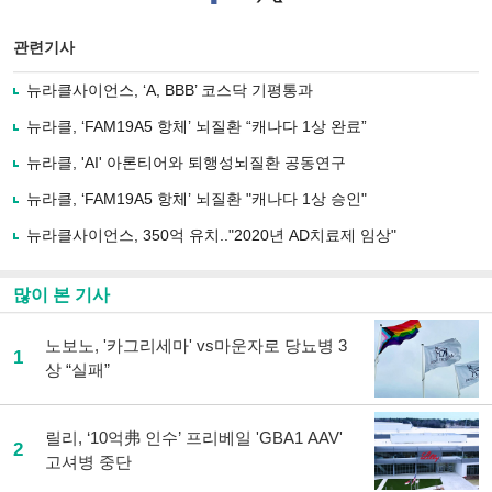
이
터로
스
기사
북
공유
관련기사
으
하기
로
뉴라클사이언스, ‘A, BBB’ 코스닥 기평통과
기
사
뉴라클, ‘FAM19A5 항체’ 뇌질환 “캐나다 1상 완료”
공
유
뉴라클, 'AI' 아론티어와 퇴행성뇌질환 공동연구
하
뉴라클, ‘FAM19A5 항체’ 뇌질환 "캐나다 1상 승인"
기
뉴라클사이언스, 350억 유치.."2020년 AD치료제 임상"
많이 본 기사
노보노, '카그리세마' vs마운자로 당뇨병 3
1
상 “실패”
릴리, ‘10억弗 인수’ 프리베일 'GBA1 AAV'
2
고셔병 중단