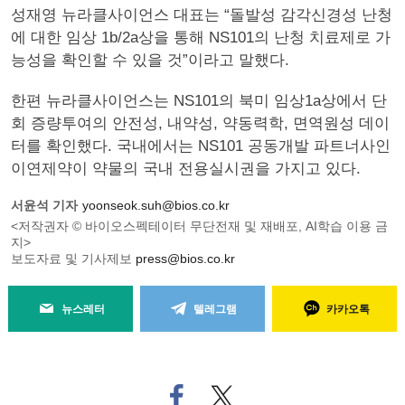
성재영 뉴라클사이언스 대표는 “돌발성 감각신경성 난청
에 대한 임상 1b/2a상을 통해 NS101의 난청 치료제로 가
능성을 확인할 수 있을 것”이라고 말했다.
한편 뉴라클사이언스는 NS101의 북미 임상1a상에서 단
회 증량투여의 안전성, 내약성, 약동력학, 면역원성 데이
터를 확인했다. 국내에서는 NS101 공동개발 파트너사인
이연제약이 약물의 국내 전용실시권을 가지고 있다.
서윤석 기자
yoonseok.suh@bios.co.kr
<저작권자 © 바이오스펙테이터 무단전재 및 재배포, AI학습 이용 금
지>
보도자료 및 기사제보
press@bios.co.kr
뉴스레터
텔레그램
카카오톡
페
트위