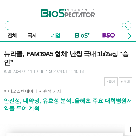
본문 바로가기
주요 메뉴
바이오스펙테이터
통
검색
합
검
전체
국제
기업
색
기사본문
뉴라클, ‘FAM19A5 항체’ 난청 국내 1b/2a상 “승
인”
입력 2024-01-11 10:18
수정 2024-01-11 10:18
작게
크게
바이오스펙테이터 서윤석 기자
안전성, 내약성, 유효성 분석..올해초 주요 대학병원서
약물 투여 계획