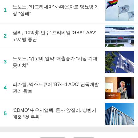
노보노, '카그리세마' vs마운자로 당뇨병 3
1
상 “실패”
릴리, ‘10억弗 인수’ 프리베일 'GBA1 AAV'
2
고셔병 중단
노보노, ‘위고비 알약’ 매출증가 “시장 기대
3
못미쳐”
리가켐, 넥스트큐어 'B7-H4 ADC' 단독개발
4
권리 확보
‘CDMO’ 中우시앱텍, 론자 앞질러..상반기
5
매출 “첫 우위”