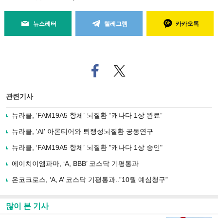
뉴스레터
텔레그램
카카오톡
페
트위
이
터로
스
기사
북
공유
관련기사
으
하기
로
뉴라클, ‘FAM19A5 항체’ 뇌질환 “캐나다 1상 완료”
기
사
뉴라클, 'AI' 아론티어와 퇴행성뇌질환 공동연구
공
유
뉴라클, ‘FAM19A5 항체’ 뇌질환 "캐나다 1상 승인"
하
에이치이엠파마, ‘A, BBB’ 코스닥 기평통과
기
온코크로스, ‘A, A’ 코스닥 기평통과..”10월 예심청구”
많이 본 기사