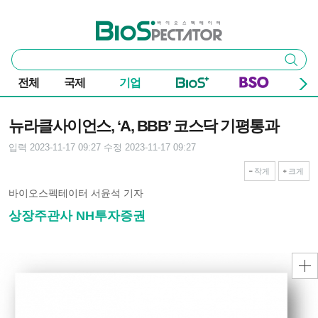
본문 바로가기
주요 메뉴
바이오스펙테이터
통
검색
합
검
전체
국제
기업
색
기사본문
뉴라클사이언스, ‘A, BBB’ 코스닥 기평통과
입력 2023-11-17 09:27
수정 2023-11-17 09:27
작게
크게
바이오스펙테이터 서윤석 기자
상장주관사 NH투자증권