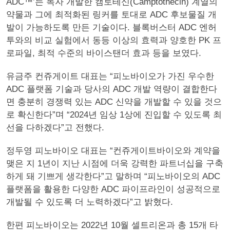
ADC™’는 독자 개발한 캠토테신(Camptothecin) 계열의
약물과 그에 최적화된 링커를 토대로 ADC 후보물질 개
발이 가능하도록 만든 기술이다. 블록버스터 ADC 엔허
투와의 비교 실험에서 동등 이상의 효력과 양호한 PK 프
로파일, 최적 수준의 바이스탠더 효과 등을 보였다.
유금주 컨쥬게이트 대표는 “피노바이오가 가진 우수한
ADC 플랫폼 기술과 당사의 ADC 개발 역량이 결합한다
면 충분히 경쟁력 있는 ADC 신약을 개발할 수 있을 것으
로 확신한다”며 “2024년 임상 1상에 진입할 수 있도록 최
선을 다하겠다”고 전했다.
정두영 피노바이오 대표는 “컨쥬게이트바이오와 계약을
맺은 지 1년이 지난 시점에 더욱 강력한 파트너십을 구축
하게 돼 기쁘게 생각한다”고 말하며 “피노바이오의 ADC
플랫폼을 활용한 다양한 ADC 파이프라인이 성공적으로
개발될 수 있도록 더 노력하겠다”고 밝혔다.
한편 피노바이오는 2022년 10월 셀트리온과 총 15개 타