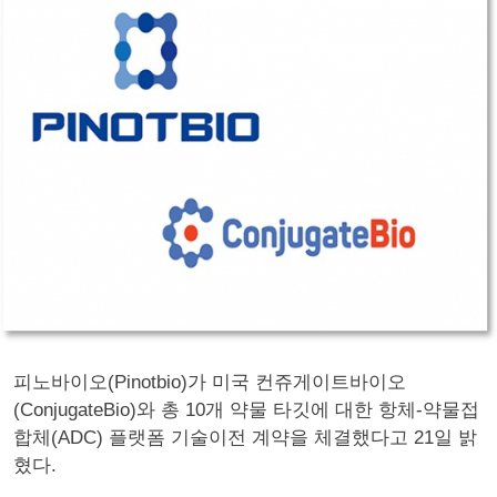
피노바이오(Pinotbio)가 미국 컨쥬게이트바이오
(ConjugateBio)와 총 10개 약물 타깃에 대한 항체-약물접
합체(ADC) 플랫폼 기술이전 계약을 체결했다고 21일 밝
혔다.