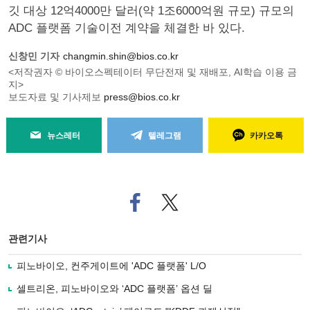
깃 대상 12억4000만 달러(약 1조6000억원 규모) 규모의
ADC 플랫폼 기술이전 계약을 체결한 바 있다.
신창민 기자
changmin.shin@bios.co.kr
<저작권자 © 바이오스펙테이터 무단전재 및 재배포, AI학습 이용 금
지>
보도자료 및 기사제보
press@bios.co.kr
뉴스레터
텔레그램
카카오톡
페
트위
이
터로
스
기사
북
공유
관련기사
으
하기
로
피노바이오, 컨주게이트에 'ADC 플랫폼' L/O
기
사
셀트리온, 피노바이오와 ‘ADC 플랫폼’ 옵션 딜
공