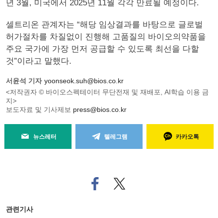
년 3월, 미국에서 2025년 11월 각각 만료될 예정이다.
셀트리온 관계자는 “해당 임상결과를 바탕으로 글로벌
허가절차를 차질없이 진행해 고품질의 바이오의약품을
주요 국가에 가장 먼저 공급할 수 있도록 최선을 다할
것”이라고 말했다.
서윤석 기자
yoonseok.suh@bios.co.kr
<저작권자 © 바이오스펙테이터 무단전재 및 재배포, AI학습 이용 금
지>
보도자료 및 기사제보
press@bios.co.kr
뉴스레터
텔레그램
카카오톡
페
트위
이
터로
스
기사
북
공유
관련기사
으
하기