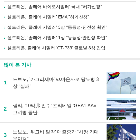
로
셀트리온, ‘졸레어 바이오시밀러’ 국내 “허가신청”
기
사
셀트리온, ‘졸레어 시밀러’ EMA "허가신청"
공
유
셀트리온, ‘졸레어 시밀러’ 3상 “동등성·안전성 확인”
하
셀트리온, '졸레어 시밀러' 1상 “동등성∙안전성 확인”
기
셀트리온, 졸레어 시밀러 ‘CT-P39’ 글로벌 3상 진입
많이 본 기사
노보노, '카그리세마' vs마운자로 당뇨병 3
1
상 “실패”
릴리, ‘10억弗 인수’ 프리베일 'GBA1 AAV'
2
고셔병 중단
노보노, ‘위고비 알약’ 매출증가 “시장 기대
3
못미쳐”