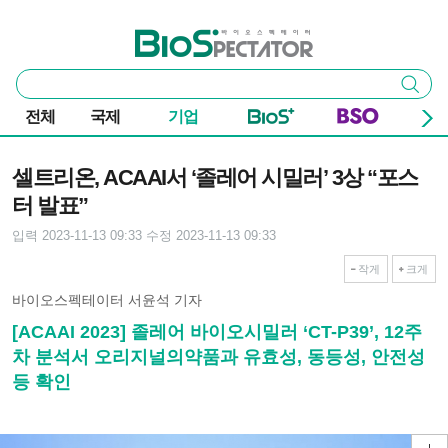
본문 바로가기
주요 메뉴
바이오스펙테이터
통
검색
합
검
전체
국제
기업
색
기사본문
셀트리온, ACAAI서 ‘졸레어 시밀러’ 3상 “포스
터 발표”
입력 2023-11-13 09:33
수정 2023-11-13 09:33
작게
크게
바이오스펙테이터 서윤석 기자
[ACAAI 2023] 졸레어 바이오시밀러 ‘CT-P39’, 12주
차 분석서 오리지널의약품과 유효성, 동등성, 안전성
등 확인