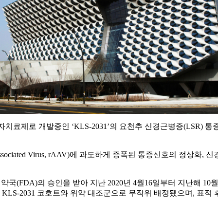
유전자치료제로 개발중인 ‘KLS-2031’의 요천추 신경근병증(LSR)
-Associated Virus, rAAV)에 과도하게 증폭된 통증신호의 정
국 식품의약국(FDA)의 승인을 받아 지난 2020년 4월16일부터 지난해
 KLS-2031 코호트와 위약 대조군으로 무작위 배정됐으며, 표적