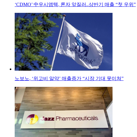
‘CDMO’ 中우시앱텍, 론자 앞질러..상반기 매출 “첫 우위”
노보노, ‘위고비 알약’ 매출증가 “시장 기대 못미쳐”