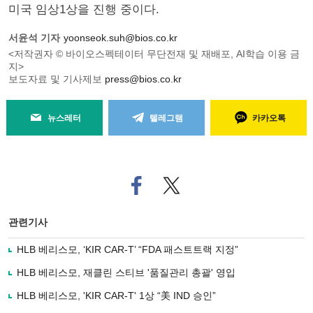
미국 임상1상을 진행 중이다.
서윤석 기자
yoonseok.suh@bios.co.kr
<저작권자 © 바이오스펙테이터 무단전재 및 재배포, AI학습 이용 금
지>
보도자료 및 기사제보
press@bios.co.kr
뉴스레터
텔레그램
카카오톡
페
트위
이
터로
스
기사
북
공유
관련기사
으
하기
로
HLB 베리스모, ‘KIR CAR-T’ “FDA 패스트트랙 지정”
기
사
HLB 베리스모, 재클린 스티브 '품질관리 총괄' 영입
공
유
HLB 베리스모, 'KIR CAR-T' 1상 “美 IND 승인”
하