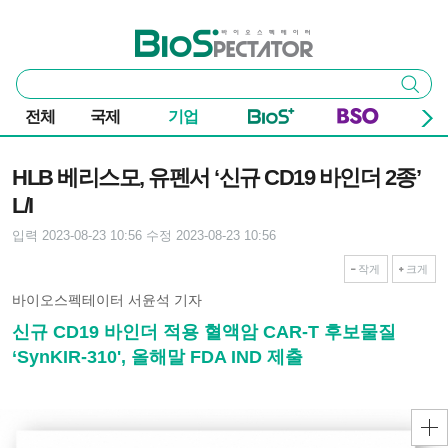
본문 바로가기
주요 메뉴
바이오스펙테이터
통
검색
합
검
전체
국제
기업
색
기사본문
HLB 베리스모, 유펜서 ‘신규 CD19 바인더 2종’
L/I
입력 2023-08-23 10:56
수정 2023-08-23 10:56
작게
크게
바이오스펙테이터 서윤석 기자
신규 CD19 바인더 적용 혈액암 CAR-T 후보물질
‘SynKIR-310', 올해말 FDA IND 제출