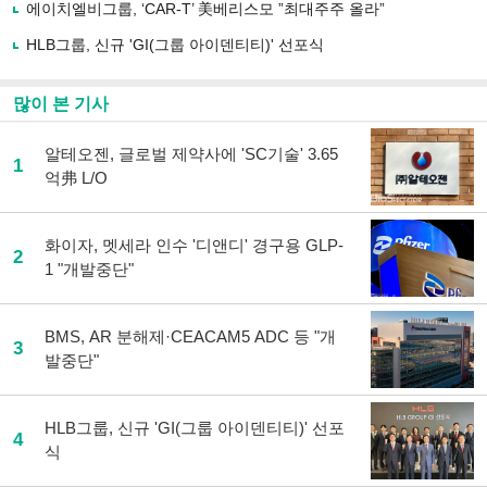
에이치엘비그룹, ‘CAR-T’ 美베리스모 ”최대주주 올라”
기
HLB그룹, 신규 'GI(그룹 아이덴티티)' 선포식
많이 본 기사
알테오젠, 글로벌 제약사에 'SC기술' 3.65
1
억弗 L/O
화이자, 멧세라 인수 '디앤디' 경구용 GLP-
2
1 "개발중단"
BMS, AR 분해제·CEACAM5 ADC 등 "개
3
발중단"
HLB그룹, 신규 'GI(그룹 아이덴티티)' 선포
4
식