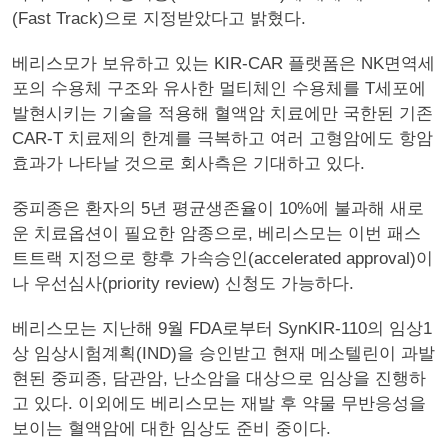
(Fast Track)으로 지정받았다고 밝혔다.
베리스모가 보유하고 있는 KIR-CAR 플랫폼은 NK면역세
포의 수용체 구조와 유사한 멀티체인 수용체를 T세포에
발현시키는 기술을 적용해 혈액암 치료에만 국한된 기존
CAR-T 치료제의 한계를 극복하고 여러 고형암에도 항암
효과가 나타날 것으로 회사측은 기대하고 있다.
중피종은 환자의 5년 평균생존율이 10%에 불과해 새로
운 치료옵션이 필요한 암종으로, 베리스모는 이번 패스
트트랙 지정으로 향후 가속승인(accelerated approval)이
나 우선심사(priority review) 신청도 가능하다.
베리스모는 지난해 9월 FDA로부터 SynKIR-110의 임상1
상 임상시험계획(IND)을 승인받고 현재 메소텔린이 과발
현된 중피종, 담관암, 난소암을 대상으로 임상을 진행하
고 있다. 이외에도 베리스모는 재발 후 약물 무반응성을
보이는 혈액암에 대한 임상도 준비 중이다.