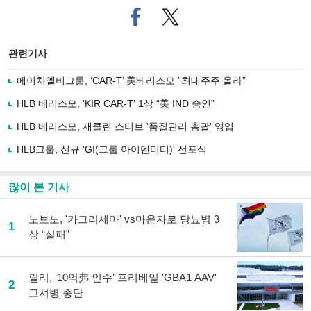
페
트위
이
터로
스
기사
북
공유
관련기사
으
하기
로
에이치엘비그룹, ‘CAR-T’ 美베리스모 ”최대주주 올라”
기
사
HLB 베리스모, 'KIR CAR-T' 1상 “美 IND 승인”
공
유
HLB 베리스모, 재클린 스티브 '품질관리 총괄' 영입
하
HLB그룹, 신규 'GI(그룹 아이덴티티)' 선포식
기
많이 본 기사
노보노, '카그리세마' vs마운자로 당뇨병 3
1
상 “실패”
릴리, ‘10억弗 인수’ 프리베일 'GBA1 AAV'
2
고셔병 중단