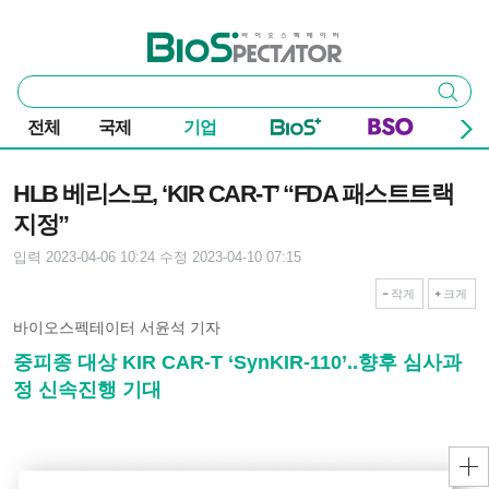
본문 바로가기
주요 메뉴
바이오스펙테이터
통
검색
합
검
전체
국제
기업
색
기사본문
HLB 베리스모, ‘KIR CAR-T’ “FDA 패스트트랙
지정”
입력 2023-04-06 10:24
수정 2023-04-10 07:15
작게
크게
바이오스펙테이터 서윤석 기자
중피종 대상 KIR CAR-T ‘SynKIR-110’..향후 심사과
정 신속진행 기대