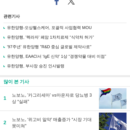
이
터로
스
기사
북
공유
관련기사
으
하기
로
유한양행-오상헬스케어, 포괄적 사업협력 MOU
기
사
유한양행, '렉라자' 폐암 1차치료제 “식약처 허가”
공
유
'97주년' 유한양행 "R&D 중심 글로벌 제약사로"
하
유한양행, EAACI서 ‘IgE 신약’ 1상 “경쟁약물 대비 이점”
기
유한양행, 부사장 승진 인사발령
많이 본 기사
노보노, '카그리세마' vs마운자로 당뇨병 3
1
상 “실패”
노보노, ‘위고비 알약’ 매출증가 “시장 기대
2
못미쳐”