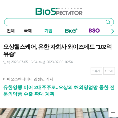
본문 바로가기
주요 메뉴
바이오스펙테이터
통
검색
합
검
전체
국제
기업
색
기사본문
오상헬스케어, 유한 자회사 와이즈메드 "102억
유증"
입력 2023-07-05 16:54
수정 2023-07-05 16:54
작게
크게
바이오스펙테이터 김성민 기자
유한양행 이어 2대주주로..오상의 해외영업망 통한 전
문의약품 수출 확대 계획