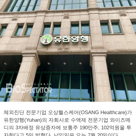
체외진단 전문기업 오상헬스케어(OSANG Healthcare)가
유한양행(Yuhan)의 자회사로 수액제 전문기업 와이즈메
디의 3자배정 유상증자에 보통주 190만주, 102억원을 투
자한다고 5일 밝혔다. 납입일은 오는 7월 20일이다.