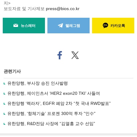
지>
보도자료 및 기사제보
press@bios.co.kr
뉴스레터
텔레그램
카카오톡
페
트위
이
터로
스
기사
북
공유
관련기사
으
하기
로
유한양행, 부사장 승진 인사발령
기
사
유한양행, 제이인츠서 ‘HER2 exon20 TKI’ 사들여
공
유
유한양행 ‘렉라자’, EGFR 폐암 2차 “첫 국내 RWD발표”
하
유한양행, ‘항체기술’ 프로젠 300억 투자 "인수"
기
유한양행, R&D전담 사장에 “김열홍 교수 선임”