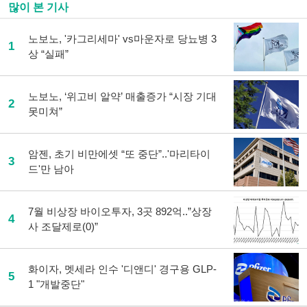
많이 본 기사
노보노, '카그리세마' vs마운자로 당뇨병 3
1
상 “실패”
노보노, ‘위고비 알약’ 매출증가 “시장 기대
2
못미쳐”
암젠, 초기 비만에셋 “또 중단”..'마리타이
3
드'만 남아
7월 비상장 바이오투자, 3곳 892억..”상장
4
사 조달제로(0)”
화이자, 멧세라 인수 '디앤디' 경구용 GLP-
5
1 "개발중단"