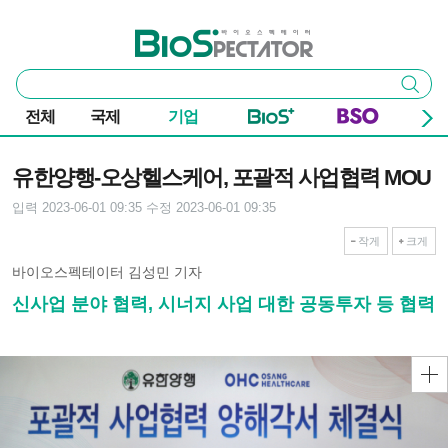
본문 바로가기
주요 메뉴
바이오스펙테이터
통
검색
합
검
전체
국제
기업
색
기사본문
유한양행-오상헬스케어, 포괄적 사업협력 MOU
입력 2023-06-01 09:35
수정 2023-06-01 09:35
작게
크게
바이오스펙테이터 김성민 기자
신사업 분야 협력, 시너지 사업 대한 공동투자 등 협력