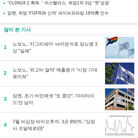
“CLDN18.2 촉매..” 아스텔라스, 위암1차 3상 “첫”성공
기
암젠, 위암 'FGFR2b 신약' 파이브프라임 19억弗 인수
많이 본 기사
노보노, '카그리세마' vs마운자로 당뇨병 3
1
상 “실패”
노보노, ‘위고비 알약’ 매출증가 “시장 기대
2
못미쳐”
암젠, 초기 비만에셋 “또 중단”..'마리타이
3
드'만 남아
7월 비상장 바이오투자, 3곳 892억..”상장
4
사 조달제로(0)”