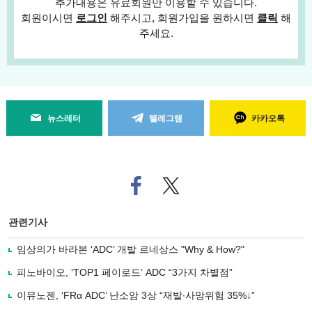
추가내용은 유료회원만 이용할 수 있습니다.
회원이시면
로그인
해주시고, 회원가입을 원하시면
클릭
해
주세요.
뉴스레터
텔레그램
카카오톡
페
트위
이
터로
스
기사
북
공유
관련기사
으
하기
로
임상의가 바라본 ‘ADC’ 개발 르네상스 "Why & How?"
기
사
피노바이오, ‘TOP1 페이로드’ ADC “3가지 차별점”
공
유
이뮤노젠, ‘FRα ADC’ 난소암 3상 “재발∙사망위험 35%↓”
하