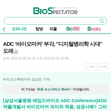
본문 바로가기
주요 메뉴
바이오스펙테이터
통
검색
합
검
오피니언
탐방
피플
색
기사본문
ADC ‘바이오마커’ 부각, "디지털병리학 시대"
도래
입력 2023-07-06 16:28
수정 2023-07-20 20:49
작게
크게
바이오스펙테이터 김성민 기자
이 기사는
'유료 뉴스서비스 BioS+'
기사입니다.
[삼성서울병원-에임드바이오 ADC Conference]ADC
약물개발서 바이오마커 의미와 적용, 성공사례? 그리