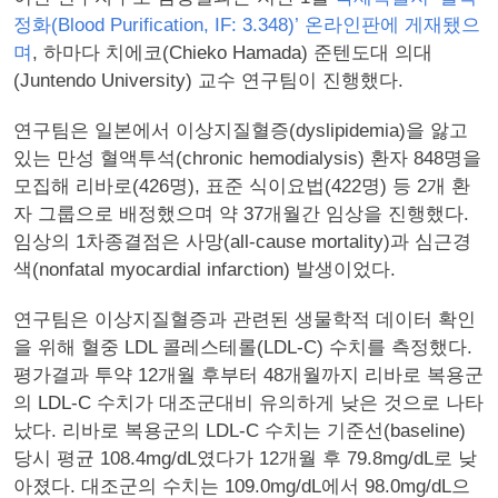
정화(Blood Purification, IF: 3.348)’ 온라인판에 게재됐으
며
, 하마다 치에코(Chieko Hamada) 준텐도대 의대
(Juntendo University) 교수 연구팀이 진행했다.
연구팀은 일본에서 이상지질혈증(dyslipidemia)을 앓고
있는 만성 혈액투석(chronic hemodialysis) 환자 848명을
모집해 리바로(426명), 표준 식이요법(422명) 등 2개 환
자 그룹으로 배정했으며 약 37개월간 임상을 진행했다.
임상의 1차종결점은 사망(all-cause mortality)과 심근경
색(nonfatal myocardial infarction) 발생이었다.
연구팀은 이상지질혈증과 관련된 생물학적 데이터 확인
을 위해 혈중 LDL 콜레스테롤(LDL-C) 수치를 측정했다.
평가결과 투약 12개월 후부터 48개월까지 리바로 복용군
의 LDL-C 수치가 대조군대비 유의하게 낮은 것으로 나타
났다. 리바로 복용군의 LDL-C 수치는 기준선(baseline)
당시 평균 108.4mg/dL였다가 12개월 후 79.8mg/dL로 낮
아졌다. 대조군의 수치는 109.0mg/dL에서 98.0mg/dL으