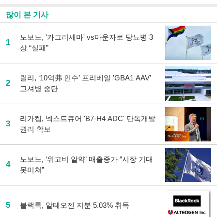
많이 본 기사
노보노, '카그리세마' vs마운자로 당뇨병 3
1
상 “실패”
릴리, ‘10억弗 인수’ 프리베일 'GBA1 AAV'
2
고셔병 중단
리가켐, 넥스트큐어 'B7-H4 ADC' 단독개발
3
권리 확보
노보노, ‘위고비 알약’ 매출증가 “시장 기대
4
못미쳐”
5
블랙록, 알테오젠 지분 5.03% 취득