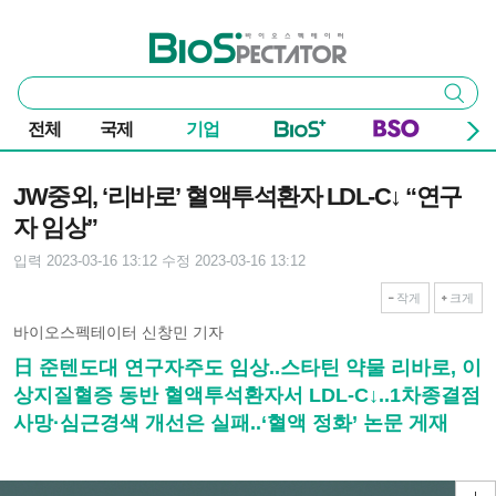
본문 바로가기
주요 메뉴
바이오스펙테이터
통
검색
합
검
전체
국제
기업
색
기사본문
JW중외, ‘리바로’ 혈액투석환자 LDL-C↓ “연구
자 임상”
입력 2023-03-16 13:12
수정 2023-03-16 13:12
작게
크게
바이오스펙테이터 신창민 기자
日 준텐도대 연구자주도 임상..스타틴 약물 리바로, 이
상지질혈증 동반 혈액투석환자서 LDL-C↓..1차종결점
사망·심근경색 개선은 실패..‘혈액 정화’ 논문 게재