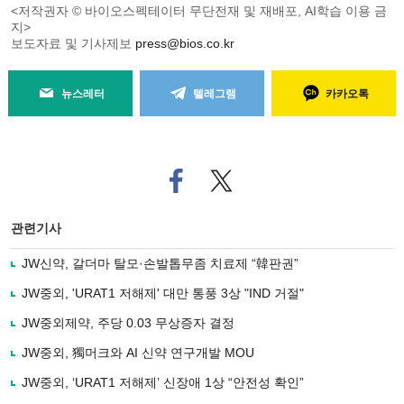
<저작권자 © 바이오스펙테이터 무단전재 및 재배포, AI학습 이용 금
지>
보도자료 및 기사제보
press@bios.co.kr
뉴스레터
텔레그램
카카오톡
페
트위
이
터로
스
기사
북
공유
관련기사
으
하기
로
JW신약, 갈더마 탈모·손발톱무좀 치료제 “韓판권”
기
사
JW중외, 'URAT1 저해제' 대만 통풍 3상 "IND 거절"
공
유
JW중외제약, 주당 0.03 무상증자 결정
하
JW중외, 獨머크와 AI 신약 연구개발 MOU
기
JW중외, ‘URAT1 저해제’ 신장애 1상 “안전성 확인”