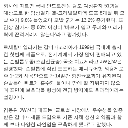
회사에 따르면 국내 안드로겐성 탈모 여성환자 51명을
대상으로 한 임상결과 엘-크라넬알파액 도포 8개월 뒤 모
발 수가 9.8% 늘었으며 모발 굵기는 13.2% 증가했다. 또
임상 참가자 중 80% 이상이 ‘바르기 쉽고 두피와 머리카
락에 끈적거리지 않는다’라고 평가했다.
로세릴네일라카는 갈더마코리아가 1999년 국내에 출시
한 첫번째 제품으로, 전세계에서 가장 많이 판매되고 있
는 손발톱무좀(조갑진균증) 국소 치료제라고 JW신약은
설명했다. 손발톱에 직접 도포하는 매니큐어형 외용제로
주 1~2회 사용만으로 7~14일간 항진균효과가 유지된다.
손발톱에 빠르게 흡수돼 물이나 땀에 잘 지워지지 않으
며 표면에 보호막을 형성해 전염 방지에도 효과적이라는
설명이다.
김용관 JW신약 대표는 “글로벌 시장에서 우수성을 입증
받은 갈더마 제품 도입으로 기존 자체 생산 의약품과 함
께 보다 다양한 라인업을 구축하게 됐다”고 말했다.