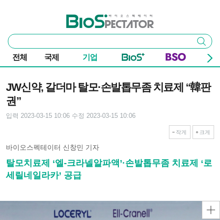
본문 바로가기
주요 메뉴
바이오스펙테이터
통
검색
합
검
전체
국제
기업
색
기사본문
JW신약, 갈더마 탈모·손발톱무좀 치료제 “韓판
권”
입력 2023-03-15 10:06
수정 2023-03-15 10:06
작게
크게
바이오스펙테이터 신창민 기자
탈모치료제 ‘엘-크라넬알파액’·손발톱무좀 치료제 ‘로
세릴네일라카’ 공급