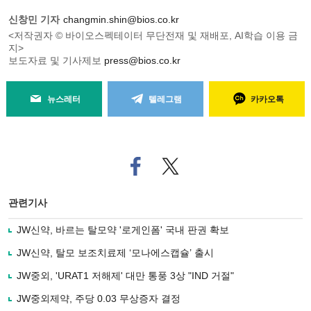
신창민 기자
changmin.shin@bios.co.kr
<저작권자 © 바이오스펙테이터 무단전재 및 재배포, AI학습 이용 금
지>
보도자료 및 기사제보
press@bios.co.kr
뉴스레터
텔레그램
카카오톡
페
트위
이
터로
스
기사
북
공유
관련기사
으
하기
로
JW신약, 바르는 탈모약 '로게인폼' 국내 판권 확보
기
사
JW신약, 탈모 보조치료제 ‘모나에스캡슐’ 출시
공
유
JW중외, 'URAT1 저해제' 대만 통풍 3상 "IND 거절"
하
JW중외제약, 주당 0.03 무상증자 결정
기