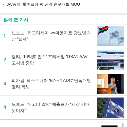
JW중외, 獨머크와 AI 신약 연구개발 MOU
많이 본 기사
노보노, '카그리세마' vs마운자로 당뇨병 3
1
상 “실패”
릴리, ‘10억弗 인수’ 프리베일 'GBA1 AAV'
2
고셔병 중단
리가켐, 넥스트큐어 'B7-H4 ADC' 단독개발
3
권리 확보
노보노, ‘위고비 알약’ 매출증가 “시장 기대
4
못미쳐”