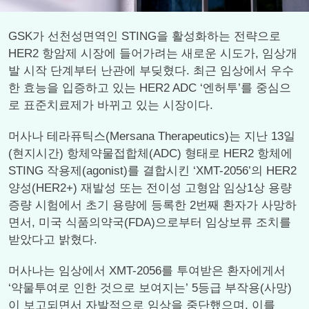
GSK가 선천성면역인 STING을 활성화하는 전략으로
HER2 항암제 시장에 들어가려는 새로운 시도가, 임상개
발 시작 단계부터 난관에 부딪혔다. 최근 임상에서 우수
한 효능을 입증하고 있는 HER2 ADC ‘엔허투’를 중심으
로 표준치료제가 바뀌고 있는 시장이다.
머사나 테라퓨틱스(Mersana Therapeutics)는 지난 13일
(현지시간) 항체약물접합체(ADC) 형태로 HER2 항체에
STING 작용제(agonist)를 결합시킨 ‘XMT-2056’의 HER2
양성(HER2+) 재발성 또는 전이성 고형암 임상1상 용량
증량 시험에서 초기 용량에 등록한 2번째 환자가 사망하
면서, 미국 식품의약국(FDA)으로부터 임상보류 조치를
받았다고 밝혔다.
머사나는 임상에서 XMT-2056를 투여받은 환자에게서
‘약물투여로 인한 것으로 보여지는’ 5등급 부작용(사망)
이 보고되면서 자발적으로 임상을 중단했으며, 이를