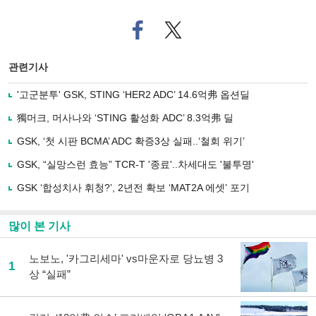
페
트위
이
터로
스
기사
북
공유
관련기사
으
하기
로
'고군분투' GSK, STING ‘HER2 ADC’ 14.6억弗 옵션딜
기
사
獨머크, 머사나와 ‘STING 활성화 ADC’ 8.3억弗 딜
공
유
GSK, ‘첫 시판 BCMA’ ADC 확증3상 실패..‘철회 위기’
하
GSK, “실망스런 효능” TCR-T '종료'..차세대도 '불투명'
기
GSK ‘합성치사 휘청?’, 2년전 확보 ‘MAT2A 에셋’ 포기
많이 본 기사
노보노, '카그리세마' vs마운자로 당뇨병 3
1
상 “실패”