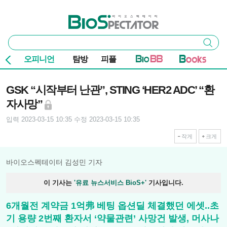
본문 바로가기
주요 메뉴
바이오스펙테이터
통
검색
합
검
오피니언
탐방
피플
색
기사본문
GSK “시작부터 난관”, STING ‘HER2 ADC’ “환
자사망”
입력 2023-03-15 10:35
수정 2023-03-15 10:35
작게
크게
바이오스펙테이터 김성민 기자
이 기사는
'유료 뉴스서비스 BioS+'
기사입니다.
6개월전 계약금 1억弗 베팅 옵션딜 체결했던 에셋..초
기 용량 2번째 환자서 ‘약물관련’ 사망건 발생, 머사나