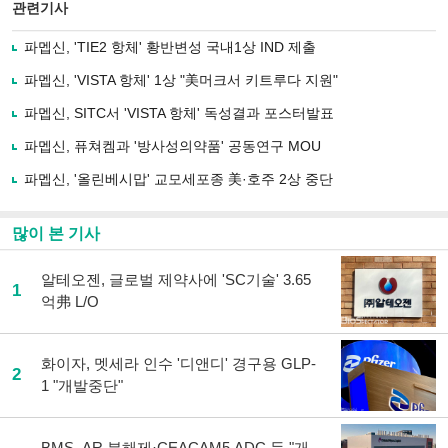
북
공유
관련기사
으
하기
로
파멥신, 'TIE2 항체' 황반변성 국내1상 IND 제출
기
사
파멥신, 'VISTA 항체' 1상 "美머크서 키트루다 지원"
공
유
파멥신, SITC서 'VISTA 항체' 독성결과 포스터발표
하
파멥신, 퓨쳐켐과 '방사성의약품' 공동연구 MOU
기
파멥신, '올린베시맙' 교모세포종 美·호주 2상 중단
많이 본 기사
알테오젠, 글로벌 제약사에 'SC기술' 3.65
1
억弗 L/O
화이자, 멧세라 인수 '디앤디' 경구용 GLP-
2
1 "개발중단"
BMS, AR 분해제·CEACAM5 ADC 등 "개