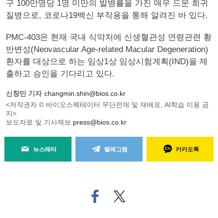
구 100만명당 1명 미만의 발병률을 가진 매우 드문 희귀
질병으로, 코로나19백신 부작용을 통해 알려진 바 있다.
PMC-403은 현재 국내 식약처에 신생혈관성 연령관련 황
반변성(Neovascular Age-related Macular Degeneration)
환자를 대상으로 하는 임상1상 임상시험계획(IND)을 제
출하고 승인을 기다리고 있다.
신창민 기자
changmin.shin@bios.co.kr
<저작권자 © 바이오스펙테이터 무단전재 및 재배포, AI학습 이용 금
지>
보도자료 및 기사제보
press@bios.co.kr
뉴스레터
텔레그램
카카오톡
페
트위
이
터로
스
기사