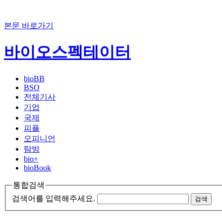
본문 바로가기
바이오스펙테이터
bioBB
BSO
전체기사
기업
국제
피플
오피니언
탐방
bio+
bioBook
통합검색
검색어를 입력해주세요.
검색