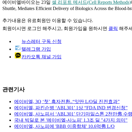
에이비엘바이오는 23일
셀 리포트 메서드(Cell Reports Methods)
Shuttle, Mediates Efficient Delivery of Biologics Across t
추가내용은 유료회원만 이용할 수 있습니다.
회원이시면
로그인
해주시고, 회원가입을 원하시면
클릭
해주세
뉴스레터 구독 신청
텔레그램 가입
카카오톡 채널 가입
관련기사
에이비엘, 3Q ‘첫’ 흑자전환..“잇딴 L/O딜 진전효과”
에이비엘, 파킨슨병 ‘ABL301’ 1상 “FDA IND 변경신청”
에이비엘, 사노피서 ‘ABL301’ 단기마일스톤 2천만弗 수
국내 빅딜로 본 '에이비엘-사노피' 1.3조 딜 "4가지 의미"
에이비엘, 사노피에 'BBB 이중항체' 10.6억弗 L/O