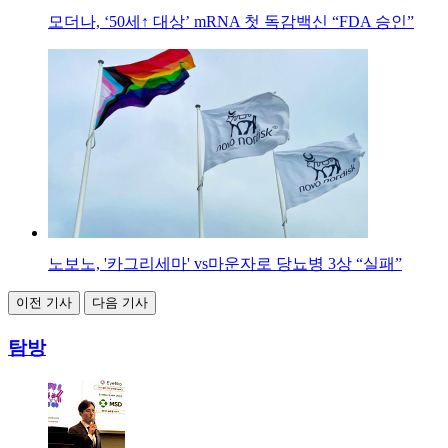
모더나, ‘50세↑ 대상’ mRNA 첫 독감백신 “FDA 승인”
노보노, '카그리세마' vs마운자로 당뇨병 3상 “실패”
이전 기사
다음 기사
탐방