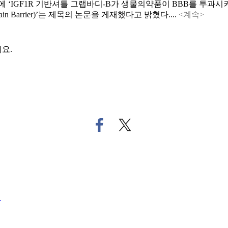
에 ‘IGF1R 기반셔틀 그랩바디-B가 생물의약품이 BBB를 투과시켜 효율적인
he Blood-brain Barrier)’는 제목의 논문을 게재했다고 밝혔다....
<계속>
요.
페
트
이
위
스
터
북
로
으
기
로
사
기
공
령
사
유
공
하
유
기