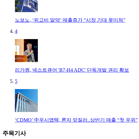
노보노, ‘위고비 알약’ 매출증가 “시장 기대 못미쳐”
4
리가켐, 넥스트큐어 'B7-H4 ADC' 단독개발 권리 확보
5
‘CDMO’ 中우시앱텍, 론자 앞질러..상반기 매출 “첫 우위”
주목기사