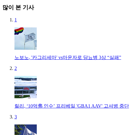
많이 본 기사
1
노보노, '카그리세마' vs마운자로 당뇨병 3상 “실패”
2
릴리, ‘10억弗 인수’ 프리베일 'GBA1 AAV' 고셔병 중단
3