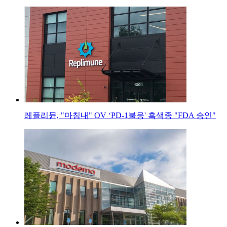
레플리뮨, "마침내" OV ‘PD-1불응' 흑색종 "FDA 승인"