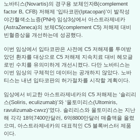
노바티스(Novartis)의 경구용 보체인자B(complement
factor B, CFB) 저해제 ‘입타코판(Iptacopan)’이 발작성
야간혈색소뇨증(PNH) 임상3상에서 아스트라제네카
(AstraZeneca)의 보체C5(complement C5) 저해제 대비
빈혈증상을 개선하는데 성공했다.
이번 임상에서 입타코판은 사전에 C5 저해제를 투여받
았던 환자를 대상으로 C5 저해제 지속치료 대비 헤모글
로빈 수치를 유의미하게 개선시켰다. 다만 노바티스는
이번 임상의 구체적인 데이터는 공개하지 않았다. 노바
티스는 내년 입타코판의 허가절차를 시작할 계획이다.
임상에서 비교한 아스트라제네카의 C5 저해제는 ‘솔리리
스(Soliris, eculizumab)’와 ‘울토미리스(Ultomiris,
ravulizumab-cwvz)’였다. 솔리리스와 울토미리스는 지난
해 각각 18억7400만달러, 6억8800만달러 매출액을 올렸
으며, 아스트라제네카의 대표적인 C5 블록버스터 제품
이다.