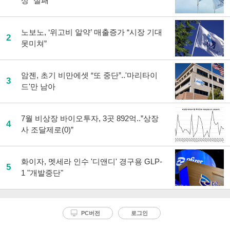
상 “실패”
노보노, ‘위고비 알약’ 매출증가 “시장 기대
2
못미쳐”
암젠, 초기 비만에셋 “또 중단”..'마리타이
3
드'만 남아
7월 비상장 바이오투자, 3곳 892억..”상장
4
사 조달제로(0)”
화이자, 멧세라 인수 '디앤디' 경구용 GLP-
5
1 "개발중단"
PC버전
로그인