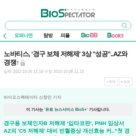
본문 바로가기
주요 메뉴
바이오스펙테이터
통
검색
합
검
오피니언
탐방
피플
색
기사본문
노바티스, ‘경구 보체 저해제’ 3상 "성공”..AZ와
경쟁↑
입력 2022-10-26 11:19
수정 2022-10-26 11:23
작게
크게
바이오스펙테이터 신창민 기자
이 기사는
'유료 뉴스서비스 BioS+'
기사입니다.
경구용 보체인자B 저해제 ‘입타코판’, PNH 임상서
AZ의 'C5 저해제' 대비 빈혈증상 개선효능 커..”첫 경