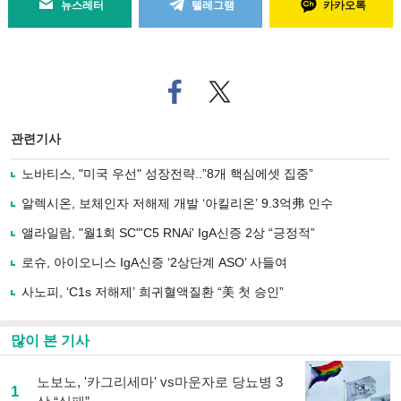
뉴스레터
텔레그램
카카오톡
페
트위
이
터로
스
기사
북
공유
관련기사
으
하기
로
노바티스, "미국 우선" 성장전략..”8개 핵심에셋 집중”
기
사
알렉시온, 보체인자 저해제 개발 ‘아킬리온’ 9.3억弗 인수
공
유
앨라일람, "월1회 SC"'C5 RNAi' IgA신증 2상 “긍정적”
하
로슈, 아이오니스 IgA신증 ‘2상단계 ASO’ 사들여
기
사노피, ‘C1s 저해제’ 희귀혈액질환 “美 첫 승인”
많이 본 기사
노보노, '카그리세마' vs마운자로 당뇨병 3
1