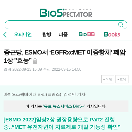
본문 바로가기
주요 메뉴
바이오스펙테이터
통
검색
합
검
오피니언
탐방
피플
색
기사본문
종근당, ESMO서 ‘EGFRxcMET 이중항체’ 폐암
1상 "효능”
입력 2022-09-13 15:09
수정 2022-09-15 14:50
작게
크게
바이오스펙테이터 파리(프랑스)=김성민 기자
이 기사는
'유료 뉴스서비스 BioS+'
기사입니다.
[ESMO 2022]임상2상 권장용량으로 Part2 진행
중..“MET 유전자변이 치료제로 개발 가능성 확인”