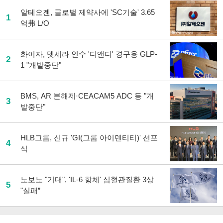
알테오젠, 글로벌 제약사에 'SC기술' 3.65
1
억弗 L/O
화이자, 멧세라 인수 '디앤디' 경구용 GLP-
2
1 "개발중단"
BMS, AR 분해제·CEACAM5 ADC 등 "개
3
발중단"
HLB그룹, 신규 'GI(그룹 아이덴티티)' 선포
4
식
노보노 "기대", 'IL-6 항체' 심혈관질환 3상
5
"실패”