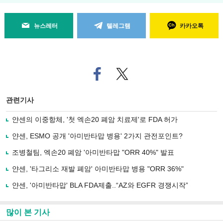
뉴스레터
텔레그램
카카오톡
페
트위
이
터로
스
기사
북
공유
관련기사
으
하기
로
얀센의 이중항체, '첫 엑손20 폐암 치료제'로 FDA 허가
기
사
얀센, ESMO 공개 '아미반타맙 병용' 2가지 관전포인트?
공
유
조병철팀, 엑손20 폐암 '아미반타맙 "ORR 40%" 발표
하
얀센, '타그리소 재발 폐암' 아미반타맙 병용 "ORR 36%"
기
얀센, '아미반타맙' BLA FDA제출..“AZ와 EGFR 경쟁시작”
많이 본 기사