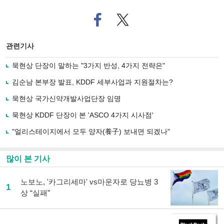
페
트위
이
터로
스
기사
북
공유
관련기사
으
하기
로
묵현상 단장이 말하는 "3가지 반성, 4가지 전략은"
기
사
김순남 본부장 발표, KDDF 세부사업과 지원절차는?
공
유
묵현상 국가신약개발사업단장 임명
하
묵현상 KDDF 단장이 본 'ASCO 4가지 시사점'
기
"얼리스테이지에서 모두 양자(養子) 보내면 되겠나"
많이 본 기사
노보노, '카그리세마' vs마운자로 당뇨병 3
1
상 “실패”