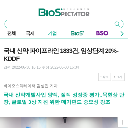
본문 바로가기
주요 메뉴
바이오스펙테이터
통
검색
합
검
전체
국제
기업
색
기사본문
국내 신약 파이프라인 1833건, 임상단계 20%-
KDDF
입력 2022-06-30 16:15
수정 2022-06-30 16:34
작게
크게
바이오스펙테이터 김성민 기자
국내 신약개발사업 양적, 질적 성장중 평가..묵현상 단
장, 글로벌 3상 지원 위한 메가펀드 중요성 강조