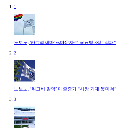
1
노보노, '카그리세마' vs마운자로 당뇨병 3상 “실패”
2
노보노, ‘위고비 알약’ 매출증가 “시장 기대 못미쳐”
3