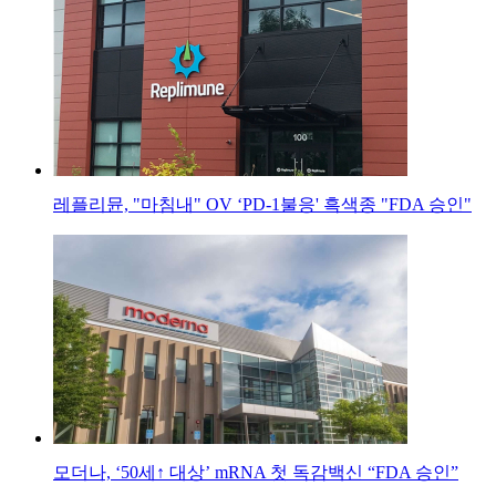
레플리뮨, "마침내" OV ‘PD-1불응' 흑색종 "FDA 승인"
모더나, ‘50세↑ 대상’ mRNA 첫 독감백신 “FDA 승인”