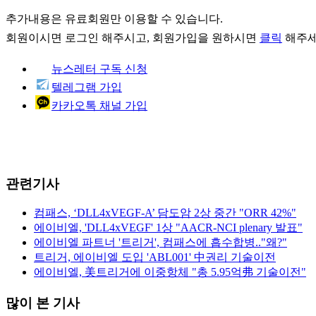
추가내용은 유료회원만 이용할 수 있습니다.
회원이시면
로그인
해주시고, 회원가입을 원하시면
클릭
해주세
뉴스레터 구독 신청
텔레그램 가입
카카오톡 채널 가입
관련기사
컴패스, ‘DLL4xVEGF-A’ 담도암 2상 중간 "ORR 42%"
에이비엘, 'DLL4xVEGF' 1상 "AACR-NCI plenary 발표"
에이비엘 파트너 '트리거', 컴패스에 흡수합병.."왜?"
트리거, 에이비엘 도입 'ABL001' 中권리 기술이전
에이비엘, 美트리거에 이중항체 "총 5.95억弗 기술이전"
많이 본 기사