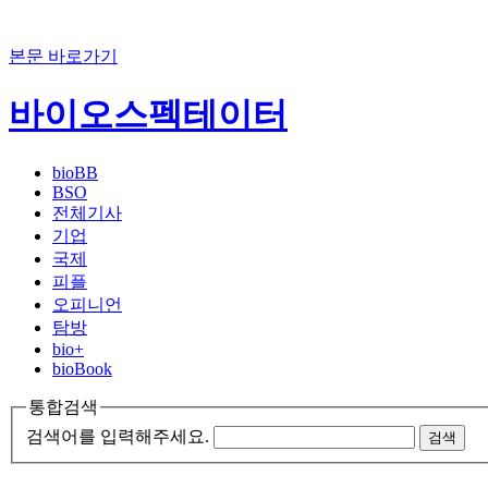
본문 바로가기
바이오스펙테이터
bioBB
BSO
전체기사
기업
국제
피플
오피니언
탐방
bio+
bioBook
통합검색
검색어를 입력해주세요.
검색