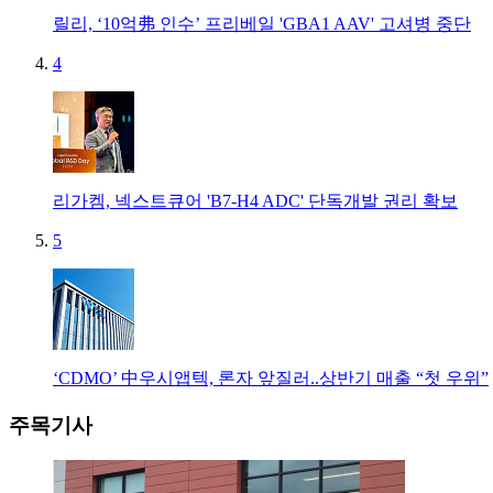
릴리, ‘10억弗 인수’ 프리베일 'GBA1 AAV' 고셔병 중단
4
리가켐, 넥스트큐어 'B7-H4 ADC' 단독개발 권리 확보
5
‘CDMO’ 中우시앱텍, 론자 앞질러..상반기 매출 “첫 우위”
주목기사