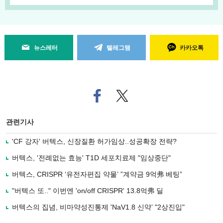
뉴스레터
텔레그램
카카오톡
페
트위
이
터로
스
기사
북
공유
관련기사
으
하기
로
'CF 강자' 버텍스, 신장질환 허가임상..성공확장 전략?
기
사
버텍스, '전례없는 효능' T1D 세포치료제 "임상중단"
공
유
버텍스, CRISPR ‘유전자편집 약물’ ”계약금 9억弗 베팅”
하
"버텍스 또.." 이번엔 'on/off CRISPR' 13.8억弗 딜
기
버텍스의 집념, 비마약성진통제 'NaV1.8 신약’ "2상진입"