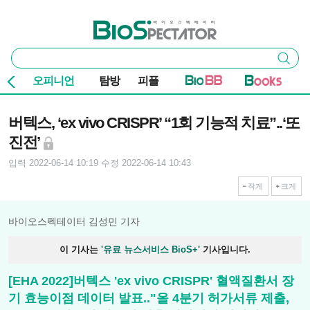
본문 바로가기
주요 메뉴
바이오스펙테이터
통
검색
합
검
오피니언
탐방
피플
색
기사본문
버텍스, ‘ex vivo CRISPR’ “1회 기능적 치료”..‘또
진전’
입력 2022-06-14 10:19
수정 2022-06-14 10:43
작게
크게
바이오스펙테이터 김성민 기자
이 기사는
'유료 뉴스서비스 BioS+'
기사입니다.
[EHA 2022]버텍스 'ex vivo CRISPR' 혈액질환서 장
기 효능이점 데이터 발표.."올 4분기 허가서류 제출,