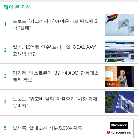
많이 본 기사
노보노, '카그리세마' vs마운자로 당뇨병 3
1
상 “실패”
릴리, ‘10억弗 인수’ 프리베일 'GBA1 AAV'
2
고셔병 중단
리가켐, 넥스트큐어 'B7-H4 ADC' 단독개발
3
권리 확보
노보노, ‘위고비 알약’ 매출증가 “시장 기대
4
못미쳐”
5
블랙록, 알테오젠 지분 5.03% 취득