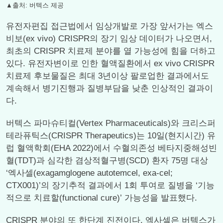
▲출처: 버텍스 제공
유전자편집 접근법에서 임상개발로 가장 앞서가는 엑스
비보(ex vivo) CRISPR의 장기 임상 데이터가 나오면서,
최초의 CRISPR 치료제 분야를 열 가능성에 힘을 더하고
있다. 유전자변이로 인한 혈액질환에서 ex vivo CRISPR
치료제 후보물질은 최대 3년이상 팔로업한 결과에서도
계속해서 병기진행과 질병부담을 낮춘 인상적인 결과이
다.
버텍스 파마슈티컬(Vertex Pharmaceuticals)와 크리스퍼
테라퓨틱스(CRISPR Therapeutics)는 10일(현지시간) 유
럽 혈액학회(EHA 2022)에서 수혈의존성 베타지중해성빈
혈(TDT)과 심각한 겸상적혈구병(SCD) 환자 75명 대상
‘엑사셀(exagamglogene autotemcel, exa-cel;
CTX001)’의 장기추적 결과에서 1회 투여로 질병을 ‘기능
적으로 치료할(functional cure)’ 가능성을 발표했다.
CRISPR 분야의 또 한단계 진전이다. 엑사셀은 버텍스가