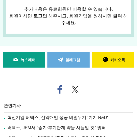
추가내용은 유료회원만 이용할 수 있습니다.
회원이시면
로그인
해주시고, 회원가입을 원하시면
클릭
해
주세요.
뉴스레터
텔레그램
카카오톡
페
트위
이
터로
스
기사
북
공유
관련기사
으
하기
로
혁신기업 버텍스, 신약개발 성공 비밀무기 '기기 R&D'
기
사
버텍스, JPM서 “중기∙후기단계 약물 사들일 것” 밝혀
공