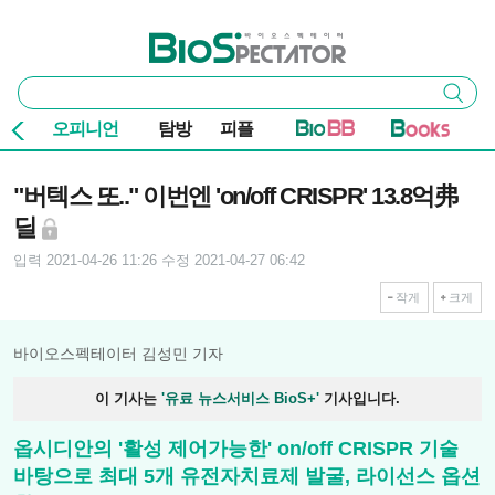
본문 바로가기
주요 메뉴
바이오스펙테이터
통
검색
합
검
오피니언
탐방
피플
색
기사본문
"버텍스 또.." 이번엔 'on/off CRISPR' 13.8억弗
딜
입력 2021-04-26 11:26
수정 2021-04-27 06:42
작게
크게
바이오스펙테이터 김성민 기자
이 기사는
'유료 뉴스서비스 BioS+'
기사입니다.
옵시디안의 '활성 제어가능한' on/off CRISPR 기술
바탕으로 최대 5개 유전자치료제 발굴, 라이선스 옵션