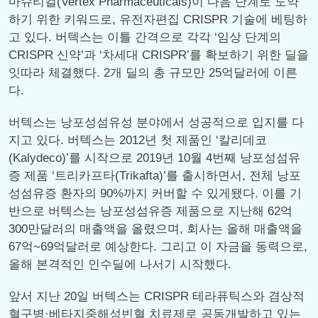
마슈티컬(Vertex Pharmaceuticals)이 다음 단계로 도약
하기 위한 키워드로, 유전자편집 CRISPR 기술에 베팅하
고 있다. 버텍스는 이틀 간격으로 각각 ‘임상 단계의
CRISPR 신약’과 ‘차세대 CRISPR’를 확보하기 위한 딜을
잇따라 체결했다. 2개 딜의 총 규모만 25억달러에 이른
다.
버텍스는 낭포성섬유성 분야에서 성공적으로 입지를 다
지고 있다. 버텍스는 2012년 첫 제품인 ‘칼리데코
(Kalydeco)’를 시작으로 2019년 10월 4번째 낭포성섬유
증 제품 ‘트리카프타(Trikafta)’를 출시하면서, 전체 낭포
성섬유증 환자의 90%까지 커버할 수 있게됐다. 이를 기
반으로 버텍스는 낭포성섬유증 제품으로 지난해 62억
300만달러의 매출액을 올렸으며, 회사는 올해 매출액을
67억~69억달러로 예상한다. 그리고 이 자금을 동력으로,
올해 본격적인 인수딜에 나서기 시작했다.
앞서 지난 20일 버텍스는 CRISPR 테라퓨틱스와 겸상적
혈구병·베타지중해성빈혈 치료제로 공동개발하고 있는