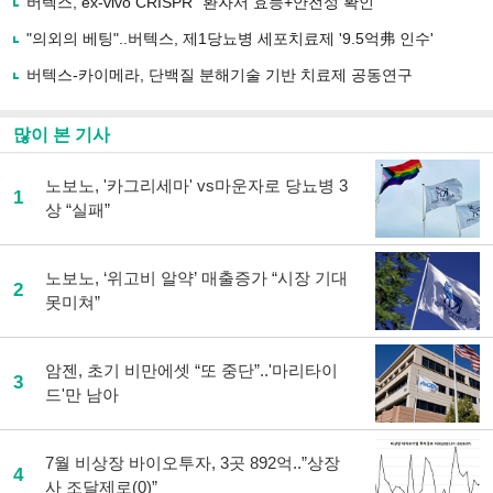
유
버텍스, ex-vivo CRISPR “환자서 효능+안전성 확인”
하
"의외의 베팅"..버텍스, 제1당뇨병 세포치료제 '9.5억弗 인수'
기
버텍스-카이메라, 단백질 분해기술 기반 치료제 공동연구
많이 본 기사
노보노, '카그리세마' vs마운자로 당뇨병 3
1
상 “실패”
노보노, ‘위고비 알약’ 매출증가 “시장 기대
2
못미쳐”
암젠, 초기 비만에셋 “또 중단”..'마리타이
3
드'만 남아
7월 비상장 바이오투자, 3곳 892억..”상장
4
사 조달제로(0)”