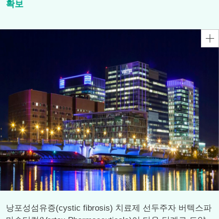
확보
낭포성섬유증(cystic fibrosis) 치료제 선두주자 버텍스파