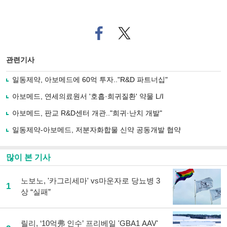
페
트위
이
터로
스
기사
북
공유
관련기사
으
하기
로
일동제약, 아보메드에 60억 투자.."R&D 파트너십"
기
사
아보메드, 연세의료원서 '호흡·희귀질환' 약물 L/I
공
유
아보메드, 판교 R&D센터 개관.."희귀·난치 개발"
하
일동제약-아보메드, 저분자화합물 신약 공동개발 협약
기
많이 본 기사
노보노, '카그리세마' vs마운자로 당뇨병 3
1
상 “실패”
릴리, ‘10억弗 인수’ 프리베일 'GBA1 AAV'