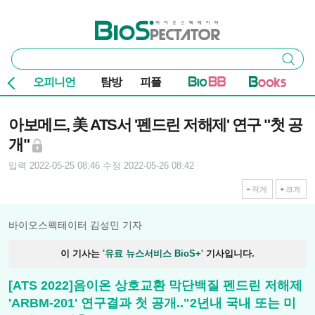
본문 바로가기
주요 메뉴
바이오스펙테이터
통
검색
합
검
오피니언
탐방
피플
색
기사본문
아보메드, 美 ATS서 '펜드린 저해제' 연구 "첫 공
개"
입력 2022-05-25 08:46
수정 2022-05-26 08:42
작게
크게
바이오스펙테이터 김성민 기자
이 기사는
'유료 뉴스서비스 BioS+'
기사입니다.
[ATS 2022]음이온 상호교환 막단백질 펜드린 저해제
'ARBM-201' 연구결과 첫 공개.."2년내 국내 또는 미