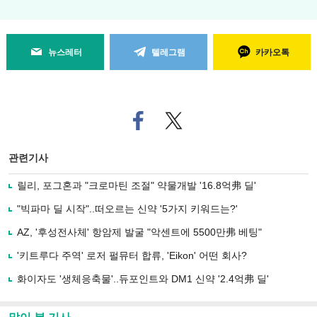
뉴스레터
텔레그램
카카오톡
페
트위
이
터로
스
기사
북
공유
관련기사
으
하기
로
릴리, 포그혼과 "크로마틴 조절" 약물개발 '16.8억弗 딜'
기
사
"빅파마 딜 시작"..떠오르는 신약 '5가지 키워드는?'
공
유
AZ, '후성전사체' 항암제 발굴 "악센트에 5500만弗 베팅"
하
'키트루다 주역' 로저 펄뮤터 합류, 'Eikon' 어떤 회사?
기
화이자도 '생체응축물'..듀포인트와 DM1 신약 '2.4억弗 딜'