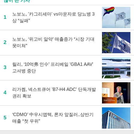
많이 본 기사
노보노, '카그리세마' vs마운자로 당뇨병 3
1
상 “실패”
노보노, ‘위고비 알약’ 매출증가 “시장 기대
2
못미쳐”
릴리, ‘10억弗 인수’ 프리베일 'GBA1 AAV'
3
고셔병 중단
리가켐, 넥스트큐어 'B7-H4 ADC' 단독개발
4
권리 확보
‘CDMO’ 中우시앱텍, 론자 앞질러..상반기
5
매출 “첫 우위”