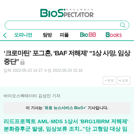
본문 바로가기
주요 메뉴
바이오스펙테이터
통
검색
합
검
오피니언
탐방
피플
색
기사본문
‘크로마틴’ 포그혼, ‘BAF 저해제’ “1상 사망, 임상
중단”
입력 2022-05-23 14:27
수정 2022-05-23 15:16
작게
크게
바이오스펙테이터 김성민 기자
이 기사는
'유료 뉴스서비스 BioS+'
기사입니다.
리드프로젝트 AML·MDS 1상서 'BRG1/BRM 저해제'
분화증후군 발생, 임상보류 조치.."단 고형암 대상 임