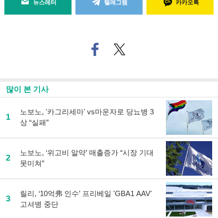
뉴스레터
텔레그램
카카오톡
페
트위
이
터로
스
기사
북
공유
으
하기
많이 본 기사
로
기
사
노보노, '카그리세마' vs마운자로 당뇨병 3
1
공
상 “실패”
유
하
기
노보노, ‘위고비 알약’ 매출증가 “시장 기대
2
못미쳐”
릴리, ‘10억弗 인수’ 프리베일 'GBA1 AAV'
3
고셔병 중단