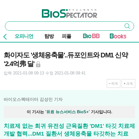
본문 바로가기
주요 메뉴
바이오스펙테이터
통
검색
합
검
오피니언
탐방
피플
색
기사본문
화이자도 '생체응축물'..듀포인트와 DM1 신약
'2.4억弗 딜'
입력 2021-01-08 09:13
수정 2021-01-08 09:41
작게
크게
바이오스펙테이터 김성민 기자
이 기사는
'유료 뉴스서비스 BioS+'
기사입니다.
치료제 없는 희귀 유전성 근육질환 'DM1' 타깃 치료제
개발 협력...DM1 질환서 생체응축물 타깃하는 치료