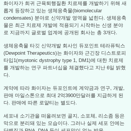
화이자가 희귀 근육퇴행질환 치료제를 개발하기 위해 새
롭게 등장하고 있는 생체응축물(biomolecular
condensates) 분야로 신약개발 영역을 넓힌다. 생체응축
물은 최근 치료제 개발에 적용되기 시작하는 신생 분야
로 지금까지 글로벌 업계에 공개된 회사는 총 3개다.
생체응축물 타깃 신약개발 회사인 듀포인트 테라퓨틱스
(Dewpoint Therapeutics)는 화이자와 근긴장 디스트로피
타입1(myotonic dystrophy type 1, DM1)에 대한 치료제
를 개발하는 연구 파트너십을 체결했다고 지난 6일 밝혔
다.
계약에 따라 화이자는 듀포인트에 계약금과 연구, 개발,
판매 마일스톤으로 최대 2억3900만달러를 지급하게 된
다. 판매에 따른 로얄티는 별도다.
세포내 소기관을 떠올려보면 골지, 소포체, 리소좀 등은
막으로 분리돼 있는 모습이다. 그러나 실제 세포 안에는
단백질과 RNA, DNA 등이 세포막이 없는 방울