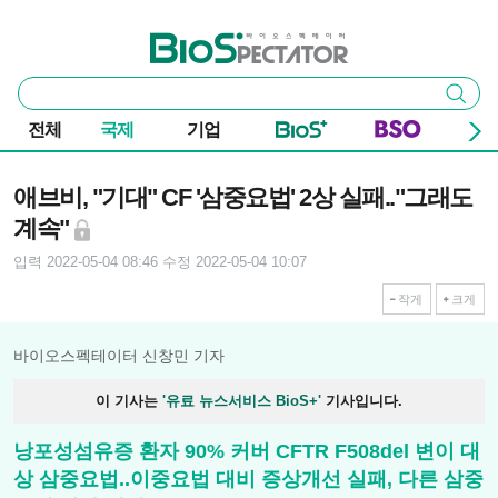
본문 바로가기
주요 메뉴
바이오스펙테이터
통
검색
합
검
전체
국제
기업
색
기사본문
애브비, "기대" CF '삼중요법' 2상 실패.."그래도
계속"
입력 2022-05-04 08:46
수정 2022-05-04 10:07
작게
크게
바이오스펙테이터 신창민 기자
이 기사는
'유료 뉴스서비스 BioS+'
기사입니다.
낭포성섬유증 환자 90% 커버 CFTR F508del 변이 대
상 삼중요법..이중요법 대비 증상개선 실패, 다른 삼중