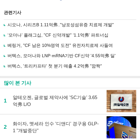
이
터로
스
기사
북
공유
관련기사
으
하기
로
시오나, 시리즈B 1.11억弗.."낭포성섬유증 치료제 개발"
기
사
‘모더나’ 플래그십, "CF 신약개발" ‘1.1억弗’ 파트너십
공
유
베링거, "CF 남은 10%영역 도전" 유전자치료제 사들여
하
버텍스, 모더나와 LNP·mRNA기반 CF신약 '4.55억弗 딜'
기
버텍스, '트리카프타' 첫 분기 매출 4.2억弗 "깜짝"
많이 본 기사
알테오젠, 글로벌 제약사에 'SC기술' 3.65
1
억弗 L/O
화이자, 멧세라 인수 '디앤디' 경구용 GLP-
2
1 "개발중단"