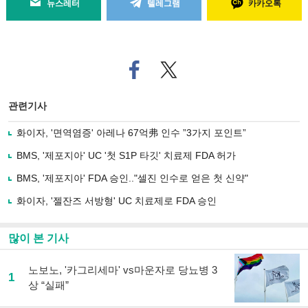
뉴스레터
텔레그램
카카오톡
페
트위
이
터로
스
기사
북
공유
관련기사
으
하기
로
화이자, '면역염증' 아레나 67억弗 인수 ”3가지 포인트”
기
사
BMS, '제포지아' UC '첫 S1P 타깃' 치료제 FDA 허가
공
유
BMS, '제포지아' FDA 승인.."셀진 인수로 얻은 첫 신약"
하
화이자, '젤잔즈 서방형' UC 치료제로 FDA 승인
기
많이 본 기사
노보노, '카그리세마' vs마운자로 당뇨병 3
1
상 “실패”