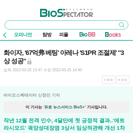
본문 바로가기
주요 메뉴
바이오스펙테이터
통
검색
합
검
오피니언
탐방
피플
색
기사본문
화이자, '67억弗 베팅' 아레나 'S1PR 조절제' "3
상 성공"
입력 2022-03-25 13:47
수정 2022-03-25 14:40
작게
크게
바이오스펙테이터 신창민 기자
이 기사는
'유료 뉴스서비스 BioS+'
기사입니다.
작년 12월 전격 인수, 4달만에 첫 긍정적 결과..'에트
라시모드' 궤양성대장염 3상서 임상적관해 개선 1차