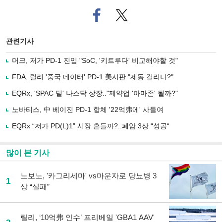
페
트위
이
터로
스
기사
북
공유
관련기사
으
하기
로
머크, 저가 PD-1 진입 "SoC, '키트루다' 비교해야할 것"
기
사
FDA, 릴리 '중국 데이터' PD-1 美시판 "제동 걸리나?"
공
유
EQRx, 'SPAC 딜' 나스닥 상장.."제약업 '아마존' 될까?"
하
노바티스, 中 베이진 PD-1 항체 '22억弗에' 사들여
기
EQRx “저가 PD(L)1” 시장 흔들까?..폐암 3상 “성공“
많이 본 기사
노보노, '카그리세마' vs마운자로 당뇨병 3
1
상 “실패”
릴리, ‘10억弗 인수’ 프리베일 'GBA1 AAV'