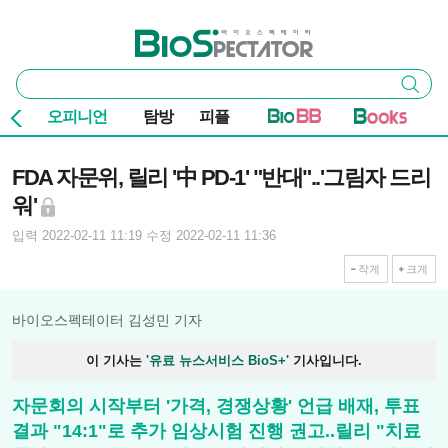
본문 바로가기
주요 메뉴
바이오스펙테이터
통
검색
합
검
오피니언
탐방
피플
색
기사본문
FDA 자문위, 릴리 '中 PD-1' "반대"..'그림자 드리
워'
입력 2022-02-11 11:19
수정 2022-02-11 11:36
작게
크게
바이오스펙테이터 김성민 기자
이 기사는
'유료 뉴스서비스 BioS+'
기사입니다.
자문회의 시작부터 '가격, 경쟁상황' 언급 배재, 투표
결과 "14:1"로 추가 임상시험 진행 권고..릴리 "치료